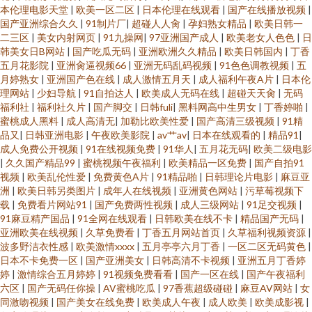
本伦理电影天堂
|
欧美一区二区
|
日本伦理在线观看
|
国产在线播放视频
|
国产亚洲综合久久
|
91制片厂
|
超碰人人肏
|
孕妇熟女精品
|
欧美日韩一
二三区
|
美女内射网页
|
91九操网
|
97亚洲国产成人
|
欧美老女人色色
|
日
韩美女日B网站
|
国产吃瓜无码
|
亚洲欧洲久久精品
|
欧美日韩国内
|
丁香
五月花影院
|
亚洲肏逼视频66
|
亚洲无码乱码视频
|
91色色调教视频
|
五
月婷熟女
|
亚洲国产色在线
|
成人激情五月天
|
成人福利午夜A片
|
日本伦
理网站
|
少妇导航
|
91自拍达人
|
欧美成人无码在线
|
超碰天天肏
|
无码
福利社
|
福利社久片
|
国产脚交
|
日韩fuli
|
黑料网高中生男女
|
丁香婷啪
|
蜜桃成人黑料
|
成人高清无
|
加勒比欧美性爱
|
国产高清三级视频
|
91精
品又
|
日韩亚洲电影
|
午夜欧美影院
|
av艹av
|
日本在线观看的
|
精品91
|
成人免费公开视频
|
91在线视频免费
|
91华人
|
五月花无码
|
欧美二级电影
|
久久国产精品99
|
蜜桃视频午夜福利
|
欧美精品一区免费
|
国产自拍91
视频
|
欧美乱伦性爱
|
免费黄色A片
|
91精品啪
|
日韩理论片电影
|
麻豆亚
洲
|
欧美日韩另类图片
|
成年人在线视频
|
亚洲黄色网站
|
污草莓视频下
载
|
免费看片网站91
|
国产免费两性视频
|
成人三级网站
|
91足交视频
|
91麻豆精产国品
|
91全网在线观看
|
日韩欧美在线不卡
|
精品国产无码
|
亚洲欧美在线视频
|
久草免费看
|
丁香五月网站首页
|
久草福利视频资源
|
波多野洁衣性感
|
欧美激情xxxx
|
五月亭亭六月丁香
|
一区二区无码黄色
|
日本不卡免费一区
|
国产亚洲美女
|
日韩高清不卡视频
|
亚洲五月丁香婷
婷
|
激情综合五月婷婷
|
91视频免费看看
|
国产一区在线
|
国产午夜福利
六区
|
国产无码任你操
|
AV蜜桃吃瓜
|
97香蕉超级碰碰
|
麻豆AV网站
|
女
同激吻视频
|
国产美女在线免费
|
欧美成人午夜
|
成人欧美
|
欧美成影视
|