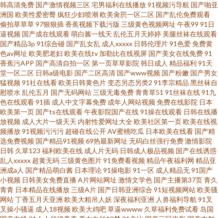
韩高清免费
国产激情视频三区
宅男福利在线播放
91视频污导航
国产啪亚
清 先锋资源欧美 影音先锋一区资源av 久久精品99久久清纯 伦理片免费在线
洲国
欧美性爱密臀
疯狂少妇喷潮
欧美肏屄一区二区
国产乱伦免费观看
偷拍草草草
97狠狠插
香蕉视频下载污版
三级黄色视频网址
午夜99
91日
观看 超碰激情97五月天 午夜成人黑料福利 wwwcom色色 日韩成人网址 91熟
逼视频
国产成在线观看
萌白酱一线天
乱伦五月天婷婷
美腿丝袜在线观看
国产精品3p
91综合碰
国产乱女乱
成人xxxxx
日韩伦理片
91色爱
免费黄
色av网址
欧美肥老妇
欧美在线tv
加勒比在线视屏
国产美女在线免费
91
女视频播放 男人的天堂日日夜夜 91色情
香蕉污APP
国产高清自拍一区
第一页草草影院
韩日成人
精品福利
91天
堂一区二区
日韩a级电影
国产二区高清
国产www视频
国产粉嫩
国产男女
猛视频
91社在线看
欧美日韩黄色片
变态另态另类2
91李宗精品
黑丝袜自
慰喷水
乱伦五月
国产无码网站
三级无毒免费
青青草51
91丝袜在线
91九
色在线观看
91插
成人中文字幕免费
成年人网站视频
免费在线影院
日本
欧美第一页
国产ts在线观看
午夜影院国产在线
91操在线观看
日韩在线播
放视频
成人大片一级天天
内射性爱网址大全
欧美社区第一页
欧美在线视
频播放
91视频污污污
超碰在线公开
AV蜜桃吃瓜
日本欧美在线看
国产精
选免费视频
国产精品91视频
69热最新网址
无码白丝强行免费
激情影院
日韩
久草123
福利欧美在线
成人片无码
日韩成人极品视频
国产在线诱惑
乱人xxxxx
超黄无码
三级黄色图片
91免费看视频
精品午夜福利网
精品亚
洲成a人
国产精品萌白酱
日本理论
91操电影
91一区
成人精品无
91国产
小视频
日韩美女免费直播
A片网站网址
激情文学色
国产主播第37页
青久
青青
日本精品在线播放
三级A片
国产日韩亚洲综合
91短视频网站
欧美骚
网站
丁香五月天亚洲
欧美大粗吊人妖
深夜福利亚洲
人兽福利导航
91叉
叉操小骚逼
成人18视频
欧美大鸡吧
草逼wwww
久草福利免费试看
岛国