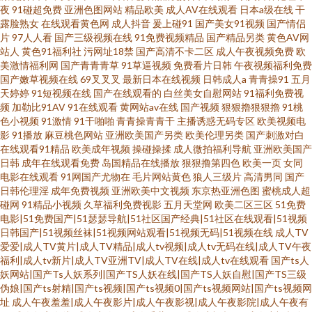
夜
91碰超免费
亚洲色图网站
精品欧美
成人AV在线观看
日本a级在线
干
露脸熟女
在线观看黄色网
成人抖音
爰上碰91
国产美女91视频
国产情侣
片
97人人看
国产三级视频在线
91免费视频精品
国产精品另类
黄色AV网
站人
黄色91福利社
污网址18禁
国产高清不卡二区
成人午夜视频免费
欧
美激情福利网
国产青青青草
91草逼视频
免费看片日韩
午夜视频福利免费
国产嫩草视频在线
69叉叉叉
最新日本在线视频
日韩成人a
青青操91
五月
天婷婷
91短视频在线
国产在线观看的
白丝美女自慰网站
91福利免费视
频
加勒比91AV
91在线观看
黄网站av在线
国产视频
狠狠擼狠狠擼
91桃
色小视频
91激情
91干啪啪
青青操青青干
主播诱惑无码专区
欧美视频电
影
91播放
麻豆桃色网站
亚洲欧美国产另类
欧美伦理另类
国产刺激对白
在线观看91精品
欧美成年视频
操碰操揉
成人微拍福利导航
亚洲欧美国产
日韩
成年在线观看免费
岛国精品在线播放
狠狠撸第四色
欧美一页
女同
电影在线观看
91网国产尤物在
毛片网站黄色
狼人三级片
高清男同
国产
日韩伦理淫
成年免费视频
亚洲欧美中文视频
东京热亚洲色图
蜜桃成人超
碰网
91精品小视频
久草福利免费视影
五月天堂网
欧美二区三区
51免费
电影|51免费国产|51瑟瑟导航|51社区国产经典|51社区在线观看|51视频
日韩国产|51视频丝袜|51视频网站观看|51视频无码|51视频在线
成人TV
爱爱|成人TV黄片|成人TV精品|成人tv视频|成人tv无码在线|成人TV午夜
福利|成人tv新片|成人TV亚洲TV|成人TV在线|成人tv在线观看
国产ts人
妖网站|国产Ts人妖系列|国产TS人妖在线|国产TS人妖自慰|国产TS三级
伪娘|国产ts射精|国产ts视频|国产ts视频0|国产ts视频网站|国产ts视频网
址
成人午夜羞羞|成人午夜影片|成人午夜影视|成人午夜影院|成人午夜有