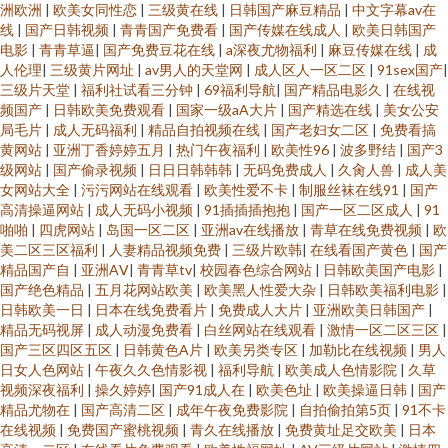
洲欧洲
|
欧美女同性恋
|
三级黄在线
|
日韩国产麻豆精品
|
中文字幕av在
线
|
国产日韩视频
|
青青国产免费看
|
国产传媒在线成人
|
欧美日韩国产
电影
|
青青草逼
|
国产免费豆花在线
|
a深夜尤物福利
|
麻豆传媒在线
|
成
人伦理
|
三级黄片网址
|
av男人的天堂网
|
成人区人一区二区
|
91sex国产
|
三级片天堂
|
福利社试看三分钟
|
69福利导航
|
国产精品电影久
|
在线视
频国产
|
日韩欧美免费观看
|
国家一级aA大片
|
国产精选在线
|
美女公安
局毛片
|
成人无码福利
|
精品自拍视频在线
|
国产老妇女二区
|
免费看搞
黄网站
|
亚洲丁香婷婷五月
|
热门午夜福利
|
欧美性96
|
波多野结
|
国产3
级网站
|
国产偷录视频
|
日日日韩韩韩
|
无码免费成人
|
久肏人兽
|
成人美
女网站大全
|
污污网站在线观看
|
欧美性爱不卡
|
制服丝袜在线91
|
国产
高清操逼网站
|
成人无码小视频
|
91插插插抱抱
|
国产一区二区成人
|
91
啪啪
|
四虎网站
|
岛国一区二区
|
亚洲av在线播放
|
青草在线免费视频
|
欧
美二区三区福利
|
人妻精品视频免费
|
三级片欧韩
|
在线看国产黄色
|
国产
精品国产自
|
亚洲AⅤ
|
青青草tv
|
校园春色综合网站
|
日韩欧美国产电影
|
国产绝色精品
|
五月花网站欧美
|
欧美黑人性爱大杂
|
日韩欧美福利电影
|
日韩欧美一日
|
日本在线免费看片
|
免费成人大片
|
亚洲欧美日韩国产
|
精品无码视屏
|
成人动漫免费看
|
白丝网站在线观看
|
激情一区二区三区
|
国产三区四区五区
|
日韩黄色A片
|
欧美另类专区
|
加勒比在线视频
|
男人
日女人色网站
|
午夜久久色情影视
|
福利导航
|
欧美成人色情影院
|
久草
视频深夜福利
|
操久婷婷
|
国产91成人在
|
欧美色址
|
欧美操逼日韩
|
国产
精品尤物在
|
国产高清二区
|
成年午夜免费影院
|
自拍偷拍第5页
|
91不卡
在线视频
|
免费国产蜜桃视频
|
青久在线播放
|
免费黄址足交欧美
|
日本