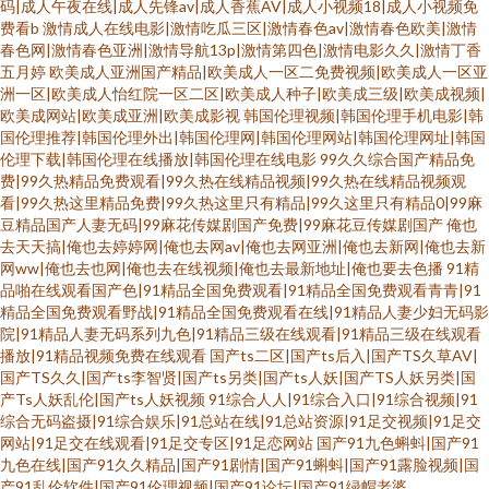
码|成人午夜在线|成人先锋av|成人香蕉AV|成人小视频18|成人小视频免
费看b
激情成人在线电影|激情吃瓜三区|激情春色av|激情春色欧美|激情
春色网|激情春色亚洲|激情导航13p|激情第四色|激情电影久久|激情丁香
五月婷
欧美成人亚洲国产精品|欧美成人一区二免费视频|欧美成人一区亚
洲一区|欧美成人怡红院一区二区|欧美成人种子|欧美成三级|欧美成视频|
欧美成网站|欧美成亚洲|欧美成影视
韩国伦理视频|韩国伦理手机电影|韩
国伦理推荐|韩国伦理外出|韩国伦理网|韩国伦理网站|韩国伦理网址|韩国
伦理下载|韩国伦理在线播放|韩国伦理在线电影
99久久综合国产精品免
费|99久热精品免费观看|99久热在线精品视频|99久热在线精品视频观
看|99久热这里精品免费|99久热这里只有精品|99久这里只有精品0|99麻
豆精品国产人妻无码|99麻花传媒剧国产免费|99麻花豆传媒剧国产
俺也
去天天搞|俺也去婷婷网|俺也去网av|俺也去网亚洲|俺也去新网|俺也去新
网ww|俺也去也网|俺也去在线视频|俺也去最新地址|俺也要去色播
91精
品啪在线观看国产色|91精品全国免费观看|91精品全国免费观看青青|91
精品全国免费观看野战|91精品全国免费观看在线|91精品人妻少妇无码影
院|91精品人妻无码系列九色|91精品三级在线观看|91精品三级在线观看
播放|91精品视频免费在线观看
国产ts二区|国产ts后入|国产TS久草AV|
国产TS久久|国产ts李智贤|国产ts另类|国产ts人妖|国产TS人妖另类|国
产Ts人妖乱伦|国产ts人妖视频
91综合人人|91综合入口|91综合视频|91
综合无码盗摄|91综合娱乐|91总站在线|91总站资源|91足交视频|91足交
网站|91足交在线观看|91足交专区|91足恋网站
国产91九色蝌蚪|国产91
九色在线|国产91久久精品|国产91剧情|国产91蝌蚪|国产91露脸视频|国
产91乱伦软件|国产91伦理视频|国产91论坛|国产91绿帽老婆