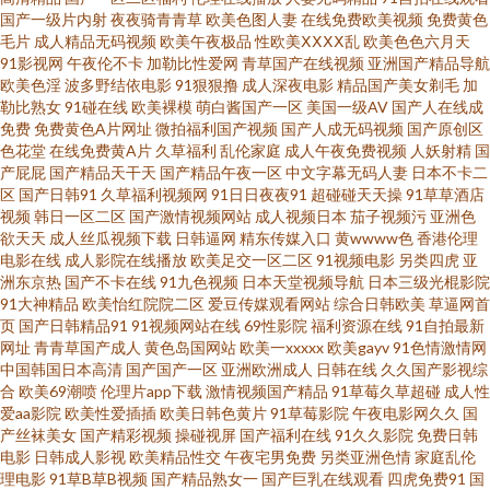
国产一级片内射
夜夜骑青青草
欧美色图人妻
在线免费欧美视频
免费黄色
毛片
成人精品无码视频
欧美午夜极品
性欧美ⅩⅩⅩⅩ乱
欧美色色六月天
在线看 美女母亲黄色三级A片 国产精品传媒 影音先锋日本a片 亚洲瑟热 日韩
91影视网
午夜伦不卡
加勒比性爱网
青草国产在线视频
亚洲国产精品导航
欧美色淫
波多野结依电影
91狠狠撸
成人深夜电影
精品国产美女剃毛
加
勒比熟女
91碰在线
欧美裸模
萌白酱国产一区
美国一级AV
国产人在线成
另类综合 麻豆成人综合 加比勒av 超碰在线97伊人 91妞妞视频 91P社区入口
免费
免费黄色A片网址
微拍福利国产视频
国产人成无码视频
国产原创区
色花堂
在线免费黄A片
久草福利
乱伦家庭
成人午夜免费视频
人妖射精
国
日韩AV无码自拍 久草资源福利 国产成人精品一区 豆花网逼网 91线上看
产屁屁
国产精品天干天
国产精品午夜一区
中文字幕无码人妻
日本不卡二
区
国产日韩91
久草福利视频网
91日日夜夜91
超碰碰天天操
91草草酒店
视频
韩日一区二区
国产激情视频网站
成人视频日本
茄子视频污
亚洲色
91prom在线观看 亚洲三级理论 成人性爱伊人影院 肏屄一区 91洮色污污 国产
欲天天
成人丝瓜视频下载
日韩逼网
精东传媒入口
黄wwww色
香港伦理
电影在线
成人影院在线播放
欧美足交一区二区
91视频电影
另类四虎
亚
精品自产久久 日韩国产欧美性爱免费 欧美精久久 国产精品国产激情久久 成
洲东京热
国产不卡在线
91九色视频
日本天堂视频导航
日本三级光棍影院
91大神精品
欧美怡红院院二区
爱豆传媒观看网站
综合日韩欧美
草逼网首
页
国产日韩精品91
91视频网站在线
69性影院
福利资源在线
91自拍最新
人精品日韩精品 97福利视频导航 91探花极品 91色啦自拍 国产国际精品成人
网址
青青草国产成人
黄色岛国网站
欧美一xxxxx
欧美gayv
91色情激情网
中国韩国日本高清
国产国产一区
亚洲欧洲成人
日韩在线
久久国产影视综
激情综合传媒 国产91绿帽老婆合集 日韩天美七区12 91碰碰碰 国产成人日本
合
欧美69潮喷
伦理片app下载
激情视频国产精品
91草莓久草超碰
成人性
爱aa影院
欧美性爱插插
欧美日韩色黄片
91草莓影院
午夜电影网久久
国
产丝袜美女
国产精彩视频
操碰视屏
国产福利在线
91久久影院
免费日韩
在线视频 人人操人人干福利看片 黄色三级网 日韩欧美成人网站日韩 91免费
电影
日韩成人影视
欧美精品性交
午夜宅男免费
另类亚洲色情
家庭乱伦
理电影
91草B草B视频
国产精品熟女一
国产巨乳在线观看
四虎免费91
国