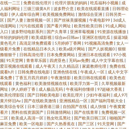
在线一二三
|
免费在线伦理片
|
伦理片朋友的妈妈
|
吃瓜福利小视频
|
成
人福利网址
|
三级三级黄A片
|
波多野介意
|
欧美在线观看直播
|
日韩理论
电影
|
伊人成年综合网
|
欧美视频免费网站
|
激情综合亚洲
|
日韩另类一
区
|
国产人妻
|
激情视频一区
|
国产丝袜美腿视频
|
午夜电影99
|
3d成人
动漫网站
|
污污在线观看
|
国产看片网址
|
欧美性欧美日韩
|
91成人网站
入口
|
波多野结电影系列
|
国产久青草
|
亚洲草莓视频
|
91资源在线播放
|
年轻的妈妈伦理
|
欧美成影视
|
综合av日韩av
|
亚洲区在线吃瓜
|
操逼3级
黄色毛片
|
高清足球免费观看
|
5月婷婷丁香网
|
91视频高清免费
|
女人一
级看片免费
|
在线精品日本久久
|
欧美a级片网站
|
国产人妖视频0
|
狠狠
撸狠狠干
|
日韩高清伦理
|
日本免费黄网站
|
亚洲日本在线观看
|
97小视
频
|
91天堂网
|
青青草乐园
|
四虎亚色
|
无码av免费
|
成人中文字幕在线
|
爱豆视频在线观看
|
成人午夜天
|
久久精品店
|
家庭教师伦理
|
免费在线
观看h片
|
日韩免费在线电影
|
亚洲色情在线
|
午夜成人一区
|
成人中文字
幕免费
|
丁香五月四月婷婷
|
午夜激情影
|
欧美日韩在线观看
|
欧美色在
线观看
|
黄色福利
|
欧美激情视频在线
|
欧美浮力第一页
|
久草视频最新
网址
|
伊人婷婷丁香
|
成人极品无码
|
午夜福利你懂得
|
97超碰大香蕉
|
欧美伦理影院
|
国产日韩欧美电影
|
欧美乱理片
|
少妇午夜福利
|
成人97
|
黄片怀旧Av
|
国产在线欧美激情
|
亚洲线精品一区
|
国产福利导航大全
|
欧美综合专区
|
日本三级香港三级
|
自拍国产在线
|
成人快猫
|
午夜窝窝
看片
|
黑料在线资源国产
|
日韩激情网站
|
国产在线青草
|
免费视频一区
二区
|
欧美成人高清一区
|
熟女吃瓜黑社
|
国产欧美日韩三区
|
啪啪国产
麻豆免费
|
欧美一区电影
|
国产久热香蕉在
|
国产三区
|
91天堂网
|
国产