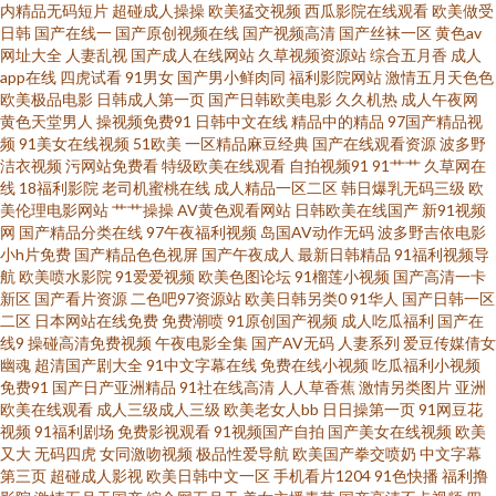
国产黑丝视频 国产精诚精品 青青草青娱乐91 91n二区 www91日韩 欧美日韩
内精品无码短片
超碰成人操操
欧美猛交视频
西瓜影院在线观看
欧美做受
日韩
国产在线一
国产原创视频在线
国产视频高清
国产丝袜一区
黄色av
网址大全
人妻乱视
国产成人在线网站
久草视频资源站
综合五月香
成人
久久网 51福利社区导航 www尤物在线 久久亚洲 无码妻精品一区二区 91午夜
app在线
四虎试看
91男女
国产男小鲜肉同
福利影院网站
激情五月天色色
欧美极品电影
日韩成人第一页
国产日韩欧美电影
久久机热
成人午夜网
好看得电影网 九九激情网 午夜福利视频合集 91站能在线免费观看 九月丁香
黄色天堂男人
操视频免费91
日韩中文在线
精品中的精品
97国产精品视
频
91美女在线视频
51欧美
一区精品麻豆经典
国产在线观看资源
波多野
洁衣视频
污网站免费看
特级欧美在线观看
自拍视频91
91艹艹
久草网在
七月婷婷 婷婷丁香花一区 91人人妻人人藻 久草男人av天堂 天堂素人搭讪 91
线
18福利影院
老司机蜜桃在线
成人精品一区二区
韩日爆乳无码三级
欧
美伦理电影网站
艹艹操操
AV黄色观看网站
日韩欧美在线国产
新91视频
碰在线视频观看 国产ts人妖在线播放 日韩成人网 91剧场 东方成人Av片在线
网
国产精品分类在线
97午夜福利视频
岛国AV动作无码
波多野吉依电影
小h片免费
国产精品色色视屏
国产午夜成人
最新日韩精品
91福利视频导
航
欧美喷水影院
91爱爱视频
欧美色图论坛
91榴莲小视频
国产高清一卡
欧美色图41P 91美女玉足 福利导航网 欧美日韩在线一区不卡 91r热久久99 av
新区
国产看片资源
二色吧97资源站
欧美日韩另类0
91华人
国产日韩一区
二区
日本网站在线免费
免费潮喷
91原创国产视频
成人吃瓜福利
国产在
网站在线不卡了 人妻婷婷在线网观看 91成人黄色电影大全 成人77网站 色思
线9
操碰高清免费视频
午夜电影全集
国产AV无码
人妻系列
爱豆传媒倩女
幽魂
超清国产剧大全
91中文字幕在线
免费在线小视频
吃瓜福利小视频
免费91
国产日产亚洲精品
91社在线高清
人人草香蕉
激情另类图片
亚洲
思热在线国产的 91华人精品在线 导航福利精品 男女男女女女av 91海角社区
欧美在线观看
成人三级成人三级
欧美老女人bb
日日操第一页
91网豆花
视频
91福利剧场
免费影视观看
91视频国产自拍
国产美女在线视频
欧美
在线看 国产精品色色 日韩精品久久入口 91传煤成人 高清av无码福利 日韩精
又大
无码四虎
女同激吻视频
极品性爱导航
欧美国产拳交喷奶
中文字幕
第三页
超碰成人影视
欧美日韩中文一区
手机看片1204
91色快播
福利撸