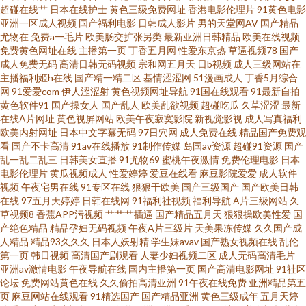
音先锋AV色 www久久香蕉 日韩欧美成人网址 91情爱网美国 國產AV天美傳媒
超碰在线艹
日本在线护士
黄色三级免费网址
香港电影伦理片
91黄色电影
亚洲一区成人视频
国产福利电影
日韩成人影片
男的天堂网AV
国产精品
尤物在
免费a一毛片
欧美肠交扩张另类
最新亚洲日韩精品
欧美在线视频
丝袜足交网站在线观看 91性福 九热AV 亚洲aa 91视频线上网站 国产自拍第6
免费黄色网址在线
主播第一页
丁香五月网
性爱东京热
草逼视频78
国产
成人免费无码
高清日韩无码视频
宗和网五月天
日b视频
成人三级网站在
页 91黄免费版 激情婷婷在线 尤物日干日干日本干 AV网站免费在线观看 大香
主播福利姬h在线
国产精一精二区
基情涩涩网
51漫画成人
丁香5月综合
网
91爱爱com
伊人涩涩射
黄色视频网址导航
91国在线观看
91最新自拍
黄色软件91
国产操女人
国产乱人
欧美乱欲视频
超碰吃瓜
久草涩涩
最新
蕉视频 人妻资源站97 丝瓜网站 午夜精品九九 日韩成人片亚洲天堂 欧美日韩
在线A片网址
黄色视屏网站
欧美午夜寂寞影院
新视觉影视
成人写真福利
欧美内射网址
日本中文字幕无码
97日穴网
成人免费在线
精品国产免费观
麻 日本岛国大片 97久久资源 男人天堂网av五月天 91撸电影 久久资源国产 久
看
国产不卡高清
91av在线播放
91制作传媒
岛国av资源
超碰91资源
国产
乱一乱二乱三
日韩美女直播
91尤物69
蜜桃午夜激情
免费伦理电影
日本
电影伦理片
黄瓜视频成人
性爱婷婷
爱豆在线看
麻豆影院爱爱
成人软件
久a久久 91喷浆白丝 欧美日韩黄色网 婷婷激情进入 狼人干综合色网 影音先锋
视频
午夜宅男在线
91专区在线
狠狠干欧美
国产三级国产
国产欧美日韩
在线
97五月天婷婷
日韩在线网
91福利社视频
福利导航
A片三级网站
久
人妻站 91精品国产综合蜜臀 91诱惑福利视频 中文字幕37页 草莓视频黄在线
草视频8
香蕉APP污视频
艹艹艹插逼
国产精品五月天
狠狠操欧美性爱
国
产绝色精品
精品孕妇无码视频
午夜A片三级片
天美果冻传媒
久久国产成
人精品
精品93久久久
日本人妖射精
学生妹avav
国产熟女视频在线
乱伦
观看 人妻都市超碰 国标一级9精品999 在线观看污 国产精品在线91 色哟哟欧
第一页
韩日视频
高清国产剧观看
人妻少妇视频二区
成人无码高清毛片
亚洲av激情电影
午夜导航在线
国内主播第一页
国产高清电影网址
91社区
美专区 91素人网 老师机午夜福利Av 91成人社区电影 成人看片51 亚洲久草网
论坛
免费网站黄色在线
久久偷拍高清亚洲
91午夜在线免费
亚洲精品第五
页
麻豆网站在线观看
91精选国产
国产精品亚洲
黄色三级成年
五月天婷