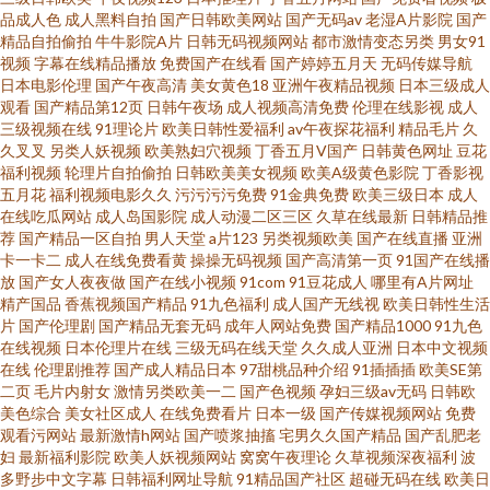
蕉视频一区二区三区 国产不卡的视频 四虎一二一 91综合国产 蜜臀嫩屄 91秦
品成人色
成人黑料自拍
国产日韩欧美网站
国产无码av
老湿A片影院
国产
精品自拍偷拍
牛牛影院A片
日韩无码视频网站
都市激情变态另类
男女91
视频
字幕在线精品播放
免费国产在线看
国产婷婷五月天
无码传媒导航
先生在这播放 九九热视频欧美精品 91在线呦 日韩欧美1234 97伊人射欧色色
日本电影伦理
国产午夜高清
美女黄色18
亚洲午夜精品视频
日本三级成人
观看
国产精品第12页
日韩午夜场
成人视频高清免费
伦理在线影视
成人
日本加勒比A网 91国视频在线蜜桃 丝袜足交网站在线观看 ts伪娘在线观看免
三级视频在线
91理论片
欧美日韩性爱福利
av午夜探花福利
精品毛片
久
久叉叉
另类人妖视频
欧美熟妇穴视频
丁香五月V国产
日韩黄色网址
豆花
福利视频
轮理片自拍偷拍
日韩欧美美女视频
欧美A级黄色影院
丁香影视
费 人人干国产 成人小网站 影音先锋最新A片网 老牛福利资源网 91精品在线
五月花
福利视频电影久久
污污污污免费
91金典免费
欧美三级日本
成人
在线吃瓜网站
成人岛国影院
成人动漫二区三区
久草在线最新
日韩精品推
观看免费视频 www91看片 中文八区2页 国产91aV福利电影 无码砖区 精品久
荐
国产精品一区自拍
男人天堂
a片123
另类视频欧美
国产在线直播
亚洲
卡一卡二
成人在线免费看黄
操操无码视频
国产高清第一页
91国产在线播
放
国产女人夜夜做
国产在线小视频
91com
91豆花成人
哪里有A片网址
久一 91论坛在线观看 狼人干亚洲色图 久操久热 91爱爱情色视频 国产区第二
精产国品
香蕉视频国产精品
91九色福利
成人国产无线视
欧美日韩性生活
片
国产伦理剧
国产精品无套无码
成年人网站免费
国产精品1000
91九色
页 一区一二一区一二一 国产成人免费福利 五月天性视频 av网站在线不卡了
在线视频
日本伦理片在线
三级无码在线天堂
久久成人亚洲
日本中文视频
在线
伦理剧推荐
国产成人精品日本
97甜桃品种介绍
91插插插
欧美SE第
二页
毛片内射女
激情另类欧美一二
国产色视频
孕妇三级av无码
日韩欧
欧亚A片 91视频色 久热服务AV 91官网视频在线播放 狠狠肏艹 影音先锋秋霞
美色综合
美女社区成人
在线免费看片
日本一级
国产传媒视频网站
免费
观看污网站
最新激情h网站
国产喷浆抽搐
宅男久久国产精品
国产乱肥老
电影 韩国色片妈妈12 伊人久久五月天堂 99青草婷婷视频 亚洲先锋AV无码高
妇
最新福利影院
欧美人妖视频网站
窝窝午夜理论
久草视频深夜福利
波
多野步中文字幕
日韩福利网址导航
91精品国产社区
超碰无码在线
欧美日