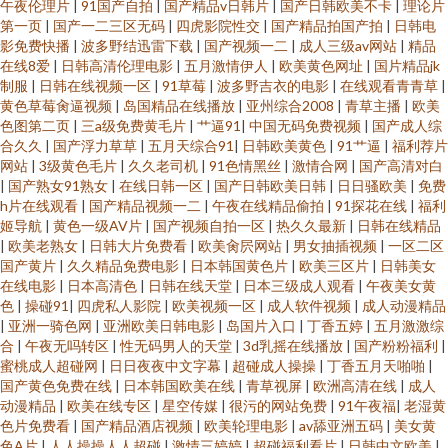
午夜伦理片
|
91国产自拍
|
国产精品v日韩片
|
国产日韩欧美不卡
|
理论片
第一页
|
国产一二三区无码
|
四虎影院性交
|
国产精品拍国产拍
|
日韩电
影免费快播
|
波多野结迅雷下载
|
国产视频一二
|
成人三级av网站
|
精品
在线8爱
|
日韩高清伦理电影
|
五月激情伊人
|
欧美黄色网址
|
国片精品jk
制服
|
日韩在线视频一区
|
91草莓
|
波多野吉衣的电影
|
在线观看青青草
|
黄色草莓肏逼视频
|
岛国精品在线播放
|
亚州综合2008
|
青草主播
|
欧美
色图第二页
|
三a级免费黄毛片
|
艹逼91
|
中国无码免费视频
|
国产成人综
合久久
|
国产浮力草草
|
五月天综合91
|
日韩欧美黄色
|
91艹逼
|
福利荐片
网站
|
3级黄色毛片
|
久久老司机
|
91色情黑丝
|
激情合网
|
国产高清对白
|
国产熟女91熟女
|
在线日韩一区
|
国产日韩欧美日韩
|
日日骚欧美
|
免费
h片在线观看
|
国产精品视频一二
|
午夜在线精品偷拍
|
91探花在线
|
福利
姬导航
|
黄色一级AV片
|
国产视频自拍一区
|
热久久最新
|
日韩在线精品
|
欧美老熟女
|
日韩大片免费看
|
欧美肏屄网站
|
男女抽插视频
|
一区二区
国产黄片
|
久久精品免费电影
|
日本韩国黄色片
|
欧美三区片
|
日韩美女
在线电影
|
日本高清色
|
日韩在线天堂
|
日本三级成人观看
|
午夜美女黄
色
|
操碰91
|
四虎私人影院
|
欧美视频一区
|
成人软件视频
|
成人动漫精品
|
亚洲一骑色网
|
亚洲欧美日韩电影
|
岛国片入口
|
丁香五婷
|
五月激激综
合
|
午夜无吗转区
|
性无码男人的天堂
|
3d乳摇在线播放
|
国产粉粉福利
|
蜜桃成人超碰网
|
日日夜夜中文字幕
|
超碰成人操操
|
丁香五月天啪啪
|
国产黄色免费在线
|
日本韩国欧美在线
|
青草视屏
|
欧洲高清在线
|
成人
动漫精品
|
欧美在线专区
|
星空传媒
|
很污的网站免费
|
91午夜福
|
老湿黄
色片免费看
|
国产精品酒店视频
|
欧美轮理电影
|
av舔亚洲五码
|
美女黄
色A片
|
人人操操人人超碰
|
激情三婷婷
|
超碰福利看片
|
日韩中文欧美
|