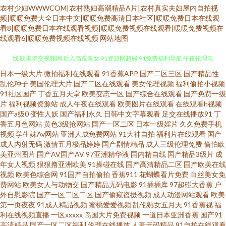
农村少妇WWWCOM|农村熟妇高潮精品A片|农村真实夫妇屋内自拍视
频|暖暖免费大全日本中文|暖暖免费高清日本社区|暖暖免费日本在线观
看8|暖暖免费日本在线观看视频|暖暖免费视频在线观看|暖暖免费视频在
线观看6|暖暖免费视频在线视频
网站地图
日本一级大片
微拍福利在线观看
91香蕉APP
国产二区三区
国产精品性
欧美性爱第1页 欧美色图21P 国产91黑丝 三级免费黄色大片 日韩欧美有码在
乱伦种子
美国伦理大片
国产二区在线观看
美女伦理视频
福利偷拍小视频
91社区国产
丁香五月天堂
欧美变态一区
国产综合在线观看
国产免费一级
线 欧美群交视频网 后入高跟美女 91资源网超碰 91免费福利导航 午夜伦理电
片
福利视频资源站
成人午夜在线观看
欧美图片在线观看
在线观看h视频
国产a级0
变性人妖
国产福利永久
日韩中文字幕观看
足交在线播放91
丁
香五月色网站
黄色3级抢网站
国产一区二区
日本一级婬片
久久免费手机
影av一区 福利导航国产91 超碰91人人 黄色91看片 91综合视频在线观看 91
视频
学生妹Av网站
亚洲人成免费网站
91大神自拍
福利片在线观看
国产
成人内射无码
激情五月极品婷婷
国产剧情精品
成人三级伦理免费
偷怕欧
豆花在线啪啪视频 亚洲东方aV色图 色色热99 海角社区福利专区 91影院 青青
美亚州图片
国产AV国产AV
97亚洲精华液
国内精自线
国产精品3级片
成
年女人视频
狠狠撸亚洲欧美
91操碰在线
国产高清精品二区
国产欧美在线
视频
欧美色综合网
91国产自拍偷拍
香蕉911
花蝴蝶看片免费
白丝美女免
草福利微拍 欧美日韩乱爱干B 国精第二页在线观看 国产伊人41p 日韩无码夜
费网站
欧美女人与动物交
国产精品无码电影
91插插库
97超碰大香蕉
户
外自慰影院
国产一区二区二区
国产偷窥盗摄视频
成人动漫网站观看
欧美
夜操 久久九七 日韩理论 91色 亚洲精品一区二区无码 欧美情色专区 婷婷五月
第一页夜夜
91成人精品视频
蜜桃爱爱视频
乱伦熟女五月天
91香蕉视
福
利在线视频直播
一区xxxxx
岛国大片免费视频
一道日本亚洲香蕉
国产91
高清精品
国产一区二区福利
伦理在线播放
人妻无码精品
91自拍在线观看
九一在线 国产91色在线 色色男人的天堂AV 亚国国产线路卡一 成人精品大片