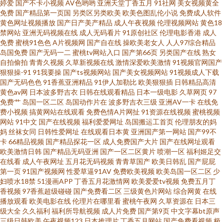
婷爱
国产不卡小视频
AV色哟哟
亚洲天堂丁香五月
91社网
美女视频黄全
第一福利社区av 四虎AV电影 91唐先生探花视频观看 欧美sss首页 亚州欧美
免费
国产精品第一页国
另类区另类欧美
欧美色图乱伦小说
免费成人软件
黄色网址视频播放
国产日产美产精品
成人午夜视频
伦理视频网站
黄色18
日韩av123区 91色女 亚洲AV人人妻人人操 东方av最新网址 成人网久久 影音
禁网站
亚洲无码视频在线
成人无码看片
91原创社区
伦理电影香港
成人
免费
蜜桃91色色
A片视频网
国产自在线
操欧美老女人
人人97综合精品
岛国免费
国产无码一二
蜜桃tv网站入口
国产第66页
另类国产在线
熟女
先锋AV色 91网站视频播放 91在线观看狼友 日韩A级一级 日韩无码地址一地
自拍偷拍
青青久视频
久草新视频在线
激情深爱欧美激情
91视频官网国产
狠狠操-91
91我要操
国产ts视频网站
国产美女视频网站
91视频成人下载
址二 日韩精品久久入口 俺去也狼人干 女同互插 色悠悠手机综合网 欧美一区
国产无码色色
91香蕉亚洲精品
91伊人加勒比
欧美狠狠插
日韩精品高清
黄色av网
日本波多野吉衣
日韩在线观看精品
日本一级电影
久草网页
97
免费艹
岛国一区二区
岛国动作片在
波多野吉衣三级
亚洲AV一卡
在线免
二区免费人妻 91tv在线 人妖系列伪娘视频网站 92福利在线 欧美日韩黄色一
费小视频
搞黄网站在线观看
免费色情A片网扯
91资源在线视频
蜜桃视频
网站
91中文
国产在线视频
福利爱爱网址
岛国搬运工首页
伦理朋友的妈
区二 91美女免费黑料 日韩无码高清一区 东京热伊人加勒比伊人 色网在线看
妈
丝袜女同
日韩性爱网址
在线观看日本黄
亚洲国产第一网站
国产99不
卡
66精品视频
国产精品探花一区
成人免费国产大片
国产在线网址观看
欧美激情日韩
国产精品无码亚洲
国产一区二区黄片
喷潮一区
福利姬足交
92伪娘黑料网 男女在床上神秘网站 玖玖爱伊人西瓜 91AV入口 婷婷色女网 国
在线看
成人午夜网址
五月花无码视频
青青草国产
欧美日韩乱
国产屁屁
第一页
91国产视频网
性爱草逼91AV
免费欧美视频
欧美岛国一区二区
少
产电影免费观看 自拍成人在线一区 91海角视频网站 国内AV在线 亚洲黄色电
妇喷水18禁
51漫画APP
丁香五月花激情网
欧美爱爱tv视频
免费五月丁
香视频
97香蕉超级碰碰
国产免费看二区
三级黄色片网站
综合网黄
在线
播放观看
欧美电影在线
伦理片在哪里看
蜜桃午夜网
久草资源在
日本三
影网站 丁香人妻五月 午夜成人手机视频 av高潮喷水一区二 成人播放在线 香
级大全
久久福利
福利所导航视频
成人片免费
国产第9页
中文字幕bt原声
三级日韩欧美
午夜视频123
日本推理片
丁香五月网站
国产免费看视频
极