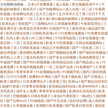
主站蜘蛛池模板：
日本x片免费观看
|
成人电影
|
男女视频高清不卡
|
午
夜福利体验区
|
精东毛片
|
国产传媒网站av
|
成人在线一区二区
|
午夜两
性视频
|
性情网址四虎
|
五月天三级片
|
五月亭亭六月丁香
|
日日干干天
天
|
欧美性高潮一二区
|
久肏久肏
|
萌白酱福利姬网站
|
亚洲精品福利电影
|
欧美乱妇
|
亚欧国产
|
三级网站AV
|
久草视频免费观
|
午夜影院理论
|
三
级亚洲天堂
|
欧美变态另类外网
|
日韩国产中文
|
黄色草逼
|
精品国产欧
美
|
欧美日韩综合喷
|
日韩欧美亚洲v片
|
91免费在线播放
|
91免费在线观
看
|
无码人妻+高清
|
AV三级片网站
|
97伦理电影院
|
日本在线播放
|
欧
美日韩一二区
|
豆花亚洲在线
|
欧美大穴性爱视频
|
日韩在线视频网站
|
欧美第三页
|
日韩欧美超逼
|
精品正片免费观看
|
国产一区欧美二区
|
二
级伦理电影
|
黄色网站免费看片
|
国产视频精品免费
|
国产福利在线播放
|
老司机人人草
|
三级无码色情片
|
国产美女自拍视频
|
亚洲色图探花
|
牛
牛碰国产视频
|
国产对白刺激视频
|
欧美精品自拍
|
国产精品成人va
|
91
金典免费
|
久草福利视频免费
|
一区二区国产在线
|
91免费国产
|
久草视
频资源站
|
青青草草草
|
91短视频版在线
|
91视频手机
|
国内三级在线观
看
|
污污污污免费
|
免费的H片网站
|
国产无须下载的免
|
国产日韩成人
|
欧美三级理论
|
日本免费理论片
|
欧美第三页
|
亚洲va
|
国产精品无码专区
|
超碰91资源
|
91青青在线视频
|
探花精品福利在线
|
欧美WWW片
|
成人
无吗高清
|
成年女人免费
|
青青草草在线视频
|
亚洲综合无码高清
|
欧美
不卡区
|
尤物视频H
|
日韩在线看片
|
老湿A午夜影院
|
一级a性
|
三级的网
站
|
国产日韩Aⅴ片
|
91插插插
|
国产中文在线
|
轮奸综合网
|
成人色情黄
片在线
|
久草视频合集
|
亚洲图片欧美视频
|
国产欧美日韩另类
|
偷拍亚