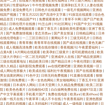
高清一二区
|
在线看片免费观看
|
欧美性福网址
|
AV三级片网站
|
激情四
射无码
|
性爱福利aV
|
牛牛性爱视频免费
|
亚洲孕妇五月天
|
人妻在线视
频免费
|
老湿免费毛片
|
日韩色片在线观看
|
一级毛片视频网站
|
亚洲在
线国产视频
|
丁香五月222
|
国产高清中文字幕
|
91探花在线观看
|
综合色
精品首页
|
91精品国产91
|
免费观看黄色片
|
青草不卡网
|
国产日产欧美
精品
|
日韩伦理片在线擼
|
91怎么样
|
91社区网址
|
91国产中文
|
91视频
足交
|
成人免费视频观看
|
最新丁香五月
|
最新欧美性爱视频
|
亚洲丁香五
月
|
国产免费激情视频
|
变态另类av
|
国产美女抠逼
|
日韩精品网址
|
日本
在线伦理电影
|
一二三区日韩日日
|
黄网站不卡
|
三级无码毛片
|
日韩在
线观看网站
|
青青草撸
|
青青草草在线视频
|
国产成在线视频
|
黄色无麻广
告
|
成人视频高清免费
|
欧美在线你懂得
|
香蕉视频污
|
午夜爱爱福利
|
一
点黄A黄
|
A片网站在线观看
|
欧美孕妇三级黄片
|
老司机蜜桃在线
|
欧美
三级大片孕妇
|
一区二区无码国产
|
亚洲成年人在线
|
国产精品资源网
|
三级在线观看地址
|
精品欧美日韩
|
国产精品日本
|
午夜伦理剧
|
亚洲欧
洲久久精品
|
福利影院免费观看
|
av在线吧擦吧擦
|
亚洲欧美视频一区
|
成人网站危害极大
|
欧美成在线
|
福利社午夜视频在
|
国产在线观看播放
|
男女搞黄的网站
|
91色中文
|
日韩无码免费视频
|
91直播在线观看
|
狠狠
激情
|
日韩免费视
|
一男一女色色网站
|
男女啪啪网站
|
丁香五月93
|
亚洲
91视频
|
日本成年人网站
|
日本天堂网
|
久久精品免费视频
|
欧美二区影
院
|
欧美色色看片
|
自拍偷拍42页
|
白白操网免费在线
|
超碰97豆花
|
国
产中文字幕观看
|
手机看片国产
|
免费在线电影
|
欧美a∨
|
欧美69xxx
|
萌
白酱一线天在线
|
午夜草草
|
成人不卡在线
|
午夜香蕉福利
|
亚洲色图探
花
|
四虎乱码视频
|
成人无码福利
|
91同城
|
成人一级电影
|
操操婷婷
|
日