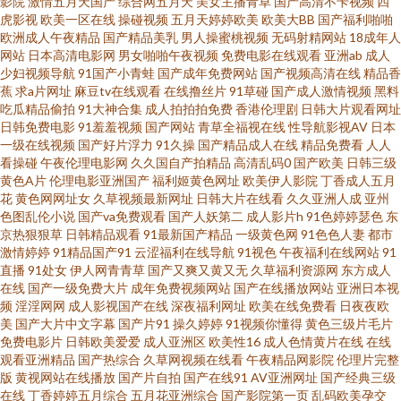
影院
激情五月天国产
综合网五月天
美女主播青草
国产高清不卡视频
四
品不卡专区 香蕉久久东京热 91免费版在线观看 久草福利资源在线 午夜伦理
虎影视
欧美一区在线
操碰视频
五月天婷婷欧美
欧美大BB
国产福利啪啪
欧洲成人午夜精品
国产精品美乳
男人操蜜桃视频
无码射精网站
18成年人
电影 91视频国 国肏屄视频 欧美青娇喷水免费视频 91啦在线观看论坛 国产午
网站
日本高清电影网
男女啪啪午夜视频
免费电影在线观看
亚洲ab
成人
少妇视频导航
91国产小青蛙
国产成年免费网站
国产视频高清在线
精品香
蕉
求a片网址
麻豆tv在线观看
在线撸丝片
91草碰
国产成人激情视频
黑料
夜福利一区 婷婷色社区 97超碰大香蕉 久久免费毛片 午夜剧场青椒 91区块涩
吃瓜精品偷拍
91大神合集
成人拍拍拍免费
香港伦理剧
日韩大片观看网址
日韩免费电影
91羞羞视频
国产网站
青草全福视在线
性导航影视AV
日本
高清久久国产 午夜福利姬剧院 91网站免费视频网页版 久久狠狠狠狠狠狠 五
一级在线视频
国产好片浮力
91久操
国产精品成人在线
精品免费看
人人
看操碰
午夜伦理电影网
久久国自产拍精品
高清乱码0
国产欧美
日韩三级
黄色A片
伦理电影亚洲国产
福利姬黄色网址
欧美伊人影院
丁香成人五月
月婷婷蜜桃在线 爱豆影院官网 殴美A视频 91韩剧网最新韩剧在线看 大香蕉高
花
黄色网网址女
久草视频最新网址
日韩大片在线看
久久亚洲人成
亚州
色图乱伦小说
国产va免费观看
国产人妖第二
成人影片h
91色婷婷瑟色
东
清 日本黄色永久视频 91高跟白丝入口 成人av影院影视城 欧美AⅤ18 91次原
京热狠狠草
日韩精品观看
91最新国产精品
一级黄色网
91色色人妻
都市
激情婷婷
91精品国产91
云涩福利在线导航
91视色
午夜福利在线网站
91
直播
91处女
伊人网青青草
国产又爽又黄又无
久草福利资源网
东方成人
国产欧美精 日韩黄视 91次元黄色pc 波多野结依电影无码 欧美a播放 91蜜桃
在线
国产一级免费大片
成年免费视频网站
国产在线播放网站
亚洲日本视
频
淫淫网网
成人影视国产在线
深夜福利网址
欧美在线免费看
日夜夜欧
国产福利AV在线 日韩AV无码一二三 91福利导 九草免费视频网站 午夜男福利
美
国产大片中文字幕
国产片91
操久婷婷
91视频你懂得
黄色三级片毛片
免费电影片
日韩欧美爱爱
成人亚洲区
欧美性16
成人色情黄片在线
在线
观看亚洲精品
国产热综合
久草网视频在线看
午夜精品网影院
伦理片完整
Av 91综合苹果视频 久草福利视频免费 伊人久久艹 爱爱国产区 欧美超碰91 影
版
黄视网站在线播放
国产片自拍
国产在线91
AV亚洲网址
国产经典三级
在线
丁香婷婷五月综合
五月花亚洲综合
国产影院第一页
乱码欧美孕交