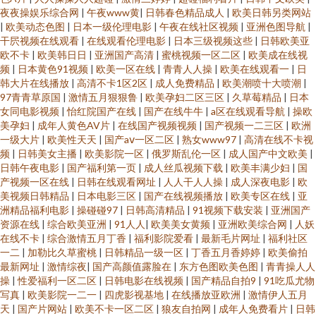
夜夜操娱乐综合网
|
午夜www黄
|
日韩春色精品成人
|
欧美日韩另类网站
|
欧美动态色图
|
日本一级伦理电影
|
午夜在线社区视频
|
亚洲色图导航
|
干屄视频在线观看
|
在线观看伦理电影
|
日本三级视频这些
|
日韩欧美亚
欧不卡
|
欧美韩日日
|
亚洲国产高清
|
蜜桃视频一区二区
|
欧美成在线视
频
|
日本黄色91视频
|
欧美一区在线
|
青青人人操
|
欧美在线观看一
|
日
韩大片在线播放
|
高清不卡1区2区
|
成人免费精品
|
欧美潮喷十大喷潮
|
97青青草原国
|
激情五月狠狠鲁
|
欧美孕妇二区三区
|
久草莓精品
|
日本
女同电影视频
|
怡红院国产在线
|
国产在线牛牛
|
a区在线观看导航
|
操欧
美孕妇
|
成年人黄色AV片
|
在线国产视频视频
|
国产视频一二三区
|
欧洲
一级大片
|
欧美性天天
|
国产aⅴ一区二区
|
熟女www97
|
高清在线不卡视
频
|
日韩美女主播
|
欧美影院一区
|
俄罗斯乱伦一区
|
成人国产中文欧美
|
日韩午夜电影
|
国产福利第一页
|
成人丝瓜视频下载
|
欧美丰满少妇
|
国
产视频一区在线
|
日韩在线观看网址
|
人人干人人操
|
成人深夜电影
|
欧
美视频日韩精品
|
日本电影三区
|
国产在线视频播放
|
欧美专区在线
|
亚
洲精品福利电影
|
操碰碰97
|
日韩高清精品
|
91视频下载安装
|
亚洲国产
资源在线
|
综合欧美亚洲
|
91人人
|
欧美美女黄频
|
亚洲欧美综合网
|
人妖
在线不卡
|
综合激情五月丁香
|
福利影院爱看
|
最新毛片网址
|
福利社区
一二
|
加勒比久草蜜桃
|
日韩精品一级一区
|
丁香五月香婷婷
|
欧美偷拍
最新网址
|
激情综夜
|
国产高颜值露脸在
|
东方色图欧美色图
|
青青操人人
操
|
性爱福利一区二区
|
日韩电影在线视频
|
国产精品自拍9
|
91吃瓜尤物
写真
|
欧美影院一二一
|
四虎影视基地
|
在线播放亚欧洲
|
激情伊人五月
天
|
国产片网站
|
欧美不卡一区二区
|
狼友自拍网
|
成年人免费看片
|
日韩