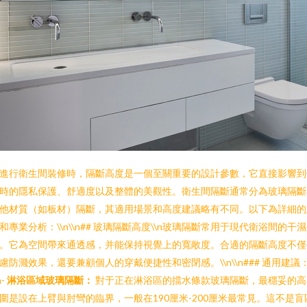
進行衛生間裝修時，隔斷高度是一個至關重要的設計參數，它直接影響到
時的隱私保護、舒適度以及整體的美觀性。衛生間隔斷通常分為玻璃隔斷
他材質（如板材）隔斷，其適用場景和高度建議略有不同。以下為詳細的
和專業分析：\\n\\n## 玻璃隔斷高度\\n玻璃隔斷常用于現代衛浴間的干
。它為空間帶來通透感，并能保持視覺上的寬敞度。合適的隔斷高度不僅
慮防濺效果，還要兼顧個人的穿戴便捷性和密閉感。\\n\\n### 通用建議
n-
淋浴區域玻璃隔斷：
對于正在淋浴區的擋水條款玻璃隔斷，最穩妥的高
圍是設在上臂與肘彎的臨界，一般在190厘米-200厘米最常見。這不是盲