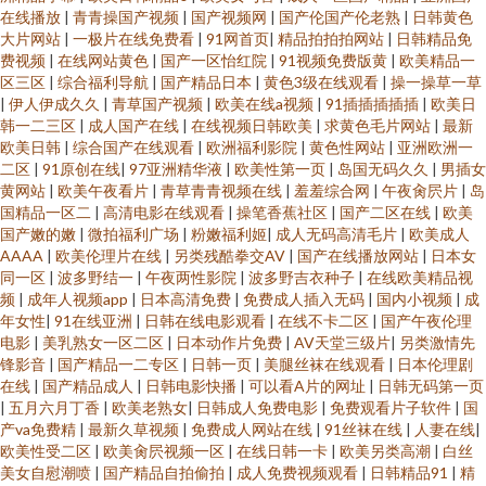
在线播放
|
青青操国产视频
|
国产视频网
|
国产伦国产伦老熟
|
日韩黄色
大片网站
|
一极片在线免费看
|
91网首页
|
精品拍拍拍网站
|
日韩精品免
费视频
|
在线网站黄色
|
国产一区怡红院
|
91视频免费版黄
|
欧美精品一
区三区
|
综合福利导航
|
国产精品日本
|
黄色3级在线观看
|
操一操草一草
|
伊人伊成久久
|
青草国产视频
|
欧美在线a视频
|
91插插插插插
|
欧美日
韩一二三区
|
成人国产在线
|
在线视频日韩欧美
|
求黄色毛片网站
|
最新
欧美日韩
|
综合国产在线观看
|
欧洲福利影院
|
黄色性网站
|
亚洲欧洲一
二区
|
91原创在线
|
97亚洲精华液
|
欧美性第一页
|
岛国无码久久
|
男插女
黄网站
|
欧美午夜看片
|
青草青青视频在线
|
羞羞综合网
|
午夜肏屄片
|
岛
国精品一区二
|
高清电影在线观看
|
操笔香蕉社区
|
国产二区在线
|
欧美
国产嫩的嫩
|
微拍福利广场
|
粉嫩福利姬
|
成人无码高清毛片
|
欧美成人
AAAA
|
欧美伦理片在线
|
另类残酷拳交AV
|
国产在线播放网站
|
日本女
同一区
|
波多野结一
|
午夜两性影院
|
波多野吉衣种子
|
在线欧美精品视
频
|
成年人视频app
|
日本高清免费
|
免费成人插入无码
|
国内小视频
|
成
年女性
|
91在线亚洲
|
日韩在线电影观看
|
在线不卡二区
|
国产午夜伦理
电影
|
美乳熟女一区二区
|
日本动作片免费
|
AV天堂三级片
|
另类激情先
锋影音
|
国产精品一二专区
|
日韩一页
|
美腿丝袜在线观看
|
日本伦理剧
在线
|
国产精品成人
|
日韩电影快播
|
可以看A片的网址
|
日韩无码第一页
|
五月六月丁香
|
欧美老熟女
|
日韩成人免费电影
|
免费观看片子软件
|
国
产va免费精
|
最新久草视频
|
免费成人网站在线
|
91丝袜在线
|
人妻在线
|
欧美性受二区
|
欧美肏屄视频一区
|
在线日韩一卡
|
欧美另类高潮
|
白丝
美女自慰潮喷
|
国产精品自拍偷拍
|
成人免费视频观看
|
日韩精品91
|
精