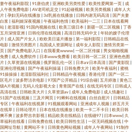
妻午夜福利影院
|
91唐伯虎
|
亚洲欧美另类性爱
|
欧美性爱网第一页
|
成
人午夜免费电影
|
AV老司机足交
|
91起碰视频
|
欧美另类视频
|
成年人大
片
|
孕妇无码在线播放
|
3d乳摇在线播放
|
曰韩内谢无码高清
|
国产夫妻
白浆
|
福利姬深夜视频
|
午夜福利色情
|
欧美福利一二三
|
日本在线看网
站
|
老湿影视
|
91国内视频在线
|
欧美三级日本
|
新疆一区二区视频
|
丁香
五月深情亚洲
|
日韩伦理在线视频
|
高清日韩无码中文
|
年轻的嫂子伦理
片
|
成人国产片女人
|
欧欧美日逼片播放
|
第一福利影院
|
日韩精品在线
电影
|
激情另类图片
|
岛国成人资源网址
|
成年女人影院
|
激情另类第一
页
|
国产免费电影入口
|
在我看黄wwww
|
一区二区传媒
|
男女啪啪视频
免费
|
成人免费软件
|
日本www免费看
|
欧美日韩一区二区
|
亚洲色色图
片
|
久草资源在线视频
|
俄罗斯乱伦一区
|
日本a∨日本高清
|
国产黄影院
|
亚洲伦理视频
|
国产午夜福利操逼
|
日韩免费大片
|
欧美午夜福利
|
蜜桃
91操操操
|
老湿影院福利社
|
日韩精品午夜视频
|
香港伦理
|
国产一区二
区毛片
|
波多野洁衣电影
|
97国产公开精品
|
91综合碰
|
五月婷激
|
黄色三
级A片视频
|
无码人伦影视大全
|
青青国产在线
|
在线无码专区
|
日韩成人
高清在线
|
日韩欧美大片
|
久草资源av
|
成年人免费电影
|
成人情趣社
|
51国产在线视频
|
三及片网页
|
91蝌蚪在线视频
|
白丝自慰片
|
日韩精品
专区
|
午夜福利在线视屏
|
91视频观看网站
|
亚洲成年人视频
|
婷五月天
在线草
|
日韩论理片
|
日本在线在线播放
|
欧美一卡二不卡日
|
欧美日韩
爽不爽
|
波多野吉衣影视
|
精品欧美在线精品
|
在线碰97
|
曰本www
|
久
草福利在线看
|
日韩免费在线
|
欧美日韩性生活
|
一区无码视频在线
|
中
国网址导航
|
黄网站不卡
|
日韩黄色网站视频
|
成年人午夜网站
|
91制作