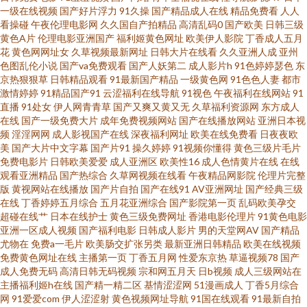
高清久久国产 午夜福利姬剧院 91网站免费视频网页版 久久狠狠狠狠狠狠 五
一级在线视频
国产好片浮力
91久操
国产精品成人在线
精品免费看
人人
看操碰
午夜伦理电影网
久久国自产拍精品
高清乱码0
国产欧美
日韩三级
黄色A片
伦理电影亚洲国产
福利姬黄色网址
欧美伊人影院
丁香成人五月
月婷婷蜜桃在线 爱豆影院官网 殴美A视频 91韩剧网最新韩剧在线看 大香蕉高
花
黄色网网址女
久草视频最新网址
日韩大片在线看
久久亚洲人成
亚州
色图乱伦小说
国产va免费观看
国产人妖第二
成人影片h
91色婷婷瑟色
东
清 日本黄色永久视频 91高跟白丝入口 成人av影院影视城 欧美AⅤ18 91次原
京热狠狠草
日韩精品观看
91最新国产精品
一级黄色网
91色色人妻
都市
激情婷婷
91精品国产91
云涩福利在线导航
91视色
午夜福利在线网站
91
直播
91处女
伊人网青青草
国产又爽又黄又无
久草福利资源网
东方成人
国产欧美精 日韩黄视 91次元黄色pc 波多野结依电影无码 欧美a播放 91蜜桃
在线
国产一级免费大片
成年免费视频网站
国产在线播放网站
亚洲日本视
频
淫淫网网
成人影视国产在线
深夜福利网址
欧美在线免费看
日夜夜欧
国产福利AV在线 日韩AV无码一二三 91福利导 九草免费视频网站 午夜男福利
美
国产大片中文字幕
国产片91
操久婷婷
91视频你懂得
黄色三级片毛片
免费电影片
日韩欧美爱爱
成人亚洲区
欧美性16
成人色情黄片在线
在线
观看亚洲精品
国产热综合
久草网视频在线看
午夜精品网影院
伦理片完整
Av 91综合苹果视频 久草福利视频免费 伊人久久艹 爱爱国产区 欧美超碰91 影
版
黄视网站在线播放
国产片自拍
国产在线91
AV亚洲网址
国产经典三级
在线
丁香婷婷五月综合
五月花亚洲综合
国产影院第一页
乱码欧美孕交
音先锋AV色 www久久香蕉 日韩欧美成人网址 91情爱网美国 國產AV天美傳媒
超碰在线艹
日本在线护士
黄色三级免费网址
香港电影伦理片
91黄色电影
亚洲一区成人视频
国产福利电影
日韩成人影片
男的天堂网AV
国产精品
尤物在
免费a一毛片
欧美肠交扩张另类
最新亚洲日韩精品
欧美在线视频
丝袜足交网站在线观看 91性福 九热AV 亚洲aa 91视频线上网站 国产自拍第6
免费黄色网址在线
主播第一页
丁香五月网
性爱东京热
草逼视频78
国产
成人免费无码
高清日韩无码视频
宗和网五月天
日b视频
成人三级网站在
页 91黄免费版 激情婷婷在线 尤物日干日干日本干 AV网站免费在线观看 大香
主播福利姬h在线
国产精一精二区
基情涩涩网
51漫画成人
丁香5月综合
网
91爱爱com
伊人涩涩射
黄色视频网址导航
91国在线观看
91最新自拍