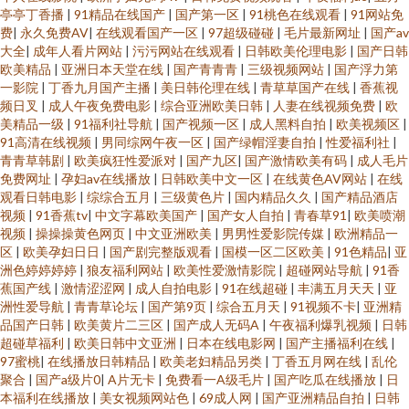
亭亭丁香播
|
91精品在线国产
|
国产第一区
|
91桃色在线观看
|
91网站免
费
|
永久免费AV
|
在线观看国产一区
|
97超级碰碰
|
毛片最新网址
|
国产av
大全
|
成年人看片网站
|
污污网站在线观看
|
日韩欧美伦理电影
|
国产日韩
欧美精品
|
亚洲日本天堂在线
|
国产青青青
|
三级视频网站
|
国产浮力第
一影院
|
丁香九月国产主播
|
美日韩伦理在线
|
青草草国产在线
|
香蕉视
频日叉
|
成人午夜免费电影
|
综合亚洲欧美日韩
|
人妻在线视频免费
|
欧
美精品一级
|
91福利社导航
|
国产视频一区
|
成人黑料自拍
|
欧美视频区
|
91高清在线视频
|
男同综网午夜一区
|
国产绿帽淫妻自拍
|
性爱福利社
|
青青草韩剧
|
欧美疯狂性爱派对
|
国产九区
|
国产激情欧美有码
|
成人毛片
免费网址
|
孕妇av在线播放
|
日韩欧美中文一区
|
在线黄色AV网站
|
在线
观看日韩电影
|
综综合五月
|
三级黄色片
|
国内精品久久
|
国产精品酒店
视频
|
91香蕉tv
|
中文字幕欧美国产
|
国产女人自拍
|
青春草91
|
欧美喷潮
视频
|
操操操黄色网页
|
中文亚洲欧美
|
男男性爱影院传媒
|
欧洲精品一
区
|
欧美孕妇日日
|
国产剧完整版观看
|
国模一区二区欧美
|
91色精品
|
亚
洲色婷婷婷婷
|
狼友福利网站
|
欧美性爱激情影院
|
超碰网站导航
|
91香
蕉国产线
|
激情涩涩网
|
成人自拍电影
|
91在线超碰
|
丰满五月天天
|
亚
洲性爱导航
|
青青草论坛
|
国产第9页
|
综合五月天
|
91视频不卡
|
亚洲精
品国产日韩
|
欧美黄片二三区
|
国产成人无码A
|
午夜福利爆乳视频
|
日韩
超碰草福利
|
欧美日韩中文亚洲
|
日本在线电影网
|
国产主播福利在线
|
97蜜桃
|
在线播放日韩精品
|
欧美老妇精品另类
|
丁香五月网在线
|
乱伦
聚合
|
国产a级片0
|
A片无卡
|
免费看一A级毛片
|
国产吃瓜在线播放
|
日
本福利在线播放
|
美女视频网站色
|
69成人网
|
国产亚洲精品自拍
|
日韩