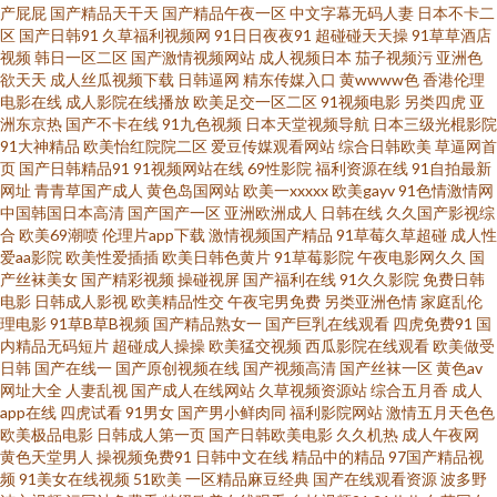
日韩AV无码自拍 久草资源福利 国产成人精品一区 豆花网逼网 91线上看
产屁屁
国产精品天干天
国产精品午夜一区
中文字幕无码人妻
日本不卡二
区
国产日韩91
久草福利视频网
91日日夜夜91
超碰碰天天操
91草草酒店
视频
韩日一区二区
国产激情视频网站
成人视频日本
茄子视频污
亚洲色
91prom在线观看 亚洲三级理论 成人性爱伊人影院 肏屄一区 91洮色污污 国产
欲天天
成人丝瓜视频下载
日韩逼网
精东传媒入口
黄wwww色
香港伦理
电影在线
成人影院在线播放
欧美足交一区二区
91视频电影
另类四虎
亚
精品自产久久 日韩国产欧美性爱免费 欧美精久久 国产精品国产激情久久 成
洲东京热
国产不卡在线
91九色视频
日本天堂视频导航
日本三级光棍影院
91大神精品
欧美怡红院院二区
爱豆传媒观看网站
综合日韩欧美
草逼网首
页
国产日韩精品91
91视频网站在线
69性影院
福利资源在线
91自拍最新
人精品日韩精品 97福利视频导航 91探花极品 91色啦自拍 国产国际精品成人
网址
青青草国产成人
黄色岛国网站
欧美一xxxxx
欧美gayv
91色情激情网
中国韩国日本高清
国产国产一区
亚洲欧洲成人
日韩在线
久久国产影视综
激情综合传媒 国产91绿帽老婆合集 日韩天美七区12 91碰碰碰 国产成人日本
合
欧美69潮喷
伦理片app下载
激情视频国产精品
91草莓久草超碰
成人性
爱aa影院
欧美性爱插插
欧美日韩色黄片
91草莓影院
午夜电影网久久
国
产丝袜美女
国产精彩视频
操碰视屏
国产福利在线
91久久影院
免费日韩
在线视频 人人操人人干福利看片 黄色三级网 日韩欧美成人网站日韩 91免费
电影
日韩成人影视
欧美精品性交
午夜宅男免费
另类亚洲色情
家庭乱伦
理电影
91草B草B视频
国产精品熟女一
国产巨乳在线观看
四虎免费91
国
国产黑丝视频 国产精诚精品 青青草青娱乐91 91n二区 www91日韩 欧美日韩
内精品无码短片
超碰成人操操
欧美猛交视频
西瓜影院在线观看
欧美做受
日韩
国产在线一
国产原创视频在线
国产视频高清
国产丝袜一区
黄色av
网址大全
人妻乱视
国产成人在线网站
久草视频资源站
综合五月香
成人
久久网 51福利社区导航 www尤物在线 久久亚洲 无码妻精品一区二区 91午夜
app在线
四虎试看
91男女
国产男小鲜肉同
福利影院网站
激情五月天色色
欧美极品电影
日韩成人第一页
国产日韩欧美电影
久久机热
成人午夜网
好看得电影网 九九激情网 午夜福利视频合集 91站能在线免费观看 九月丁香
黄色天堂男人
操视频免费91
日韩中文在线
精品中的精品
97国产精品视
频
91美女在线视频
51欧美
一区精品麻豆经典
国产在线观看资源
波多野