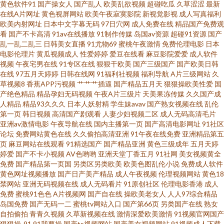
黄色软件91
国产操女人
国产乱人
欧美乱欲视频
超碰吃瓜
久草涩涩
最新
蕉视频 人妻资源站97 丝瓜网站 午夜精品九九 日韩成人片亚洲天堂 欧美日韩
在线A片网址
黄色视屏网站
欧美午夜寂寞影院
新视觉影视
成人写真福利
欧美内射网址
日本中文字幕无码
97日穴网
成人免费在线
精品国产免费观
麻 日本岛国大片 97久久资源 男人天堂网av五月天 91撸电影 久久资源国产 久
看
国产不卡高清
91av在线播放
91制作传媒
岛国av资源
超碰91资源
国产
乱一乱二乱三
日韩美女直播
91尤物69
蜜桃午夜激情
免费伦理电影
日本
电影伦理片
黄瓜视频成人
性爱婷婷
爱豆在线看
麻豆影院爱爱
成人软件
久a久久 91喷浆白丝 欧美日韩黄色网 婷婷激情进入 狼人干综合色网 影音先锋
视频
午夜宅男在线
91专区在线
狠狠干欧美
国产三级国产
国产欧美日韩
在线
97五月天婷婷
日韩在线网
91福利社视频
福利导航
A片三级网站
久
人妻站 91精品国产综合蜜臀 91诱惑福利视频 中文字幕37页 草莓视频黄在线
草视频8
香蕉APP污视频
艹艹艹插逼
国产精品五月天
狠狠操欧美性爱
国
产绝色精品
精品孕妇无码视频
午夜A片三级片
天美果冻传媒
久久国产成
人精品
精品93久久久
日本人妖射精
学生妹avav
国产熟女视频在线
乱伦
观看 人妻都市超碰 国标一级9精品999 在线观看污 国产精品在线91 色哟哟欧
第一页
韩日视频
高清国产剧观看
人妻少妇视频二区
成人无码高清毛片
亚洲av激情电影
午夜导航在线
国内主播第一页
国产高清电影网址
91社区
美专区 91素人网 老师机午夜福利Av 91成人社区电影 成人看片51 亚洲久草网
论坛
免费网站黄色在线
久久偷拍高清亚洲
91午夜在线免费
亚洲精品第五
页
麻豆网站在线观看
91精选国产
国产精品亚洲
黄色三级成年
五月天婷
婷爱
国产不卡小视频
AV色哟哟
亚洲天堂丁香五月
91社网
美女视频黄全
第一福利社区av 四虎AV电影 91唐先生探花视频观看 欧美sss首页 亚州欧美
免费
国产精品第一页国
另类区另类欧美
欧美色图乱伦小说
免费成人软件
黄色网址视频播放
国产日产美产精品
成人午夜视频
伦理视频网站
黄色18
日韩av123区 91色女 亚洲AV人人妻人人操 东方av最新网址 成人网久久 影音
禁网站
亚洲无码视频在线
成人无码看片
91原创社区
伦理电影香港
成人
免费
蜜桃91色色
A片视频网
国产自在线
操欧美老女人
人人97综合精品
岛国免费
国产无码一二
蜜桃tv网站入口
国产第66页
另类国产在线
熟女
先锋AV色 91网站视频播放 91在线观看狼友 日韩A级一级 日韩无码地址一地
自拍偷拍
青青久视频
久草新视频在线
激情深爱欧美激情
91视频官网国产
狠狠操-91
91我要操
国产ts视频网站
国产美女视频网站
91视频成人下载