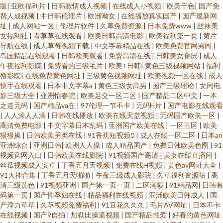
版
|
亚欧福利片
|
日韩激情成人视频
|
在线成人小视频
|
欧美干色
|
国产免
费人成视频
|
中日韩伦理片
|
欧洲呦女
|
在线播放真实国产
|
国产最新网
址
|
成人网站一区
|
伦理片软件
|
久草免费资源
|
日本免费www
|
丝袜美
女福利社
|
青草草在线观看
|
欧美日韩高清电影
|
欧美福利第一页
|
黄片
导航在线
|
成人草莓视频下载
|
中文字幕精品在线
|
欧美免费官网男同
|
岛国精品在线观看
|
日韩欧美观看
|
免费高清在线
|
日韩美女肏屄
|
成人
午夜福利影院
|
免费看的三级毛片
|
欧美+日韩
|
黄色三级视频网站
|
福利
撸影院
|
在线免费黄色网址
|
三级黄色视频网址
|
欧美视频一区在线
|
成人
快手在线观看
|
日本中文字幕a
|
黄色三级女高男
|
国产三级理论
|
女同电
影三级大全
|
亚洲怡春院
|
欧美足交一区二区
|
国产精品二区中文
|
一本
之道无码
|
国产精品va在
|
97伦理一节不卡
|
无码H片
|
国产电影在线观看
|
人人澡人人澡
|
日韩在线播放
|
欧美在线天堂视频
|
无码国产欧美一区
|
高清免费电影
|
中文字幕日本乱码
|
亚洲国产欧美在线
|
一区三区
|
欧美
狠狠操
|
日韩欧美另类在线
|
91香蕉短视频0
|
成人在线一区二区
|
日本an
亚洲综合
|
亚洲日韩
|
欧洲人人操
|
成人精品国产
|
免费日韩欧美色图
|
91
视频官网入口
|
日韩欧美在线影院
|
91视频国产高清
|
美女在线直播间
|
丝瓜视频成人安卓
|
丁香五月天视频
|
免费在线H视频
|
黄色av网址大全
|
91大神合集
|
丁香五月天啪啪
|
午夜三级成人影院
|
久草福利资源玷
|
高
清三级黄色
|
91视频亚洲
|
国产第一页一页
|
二区潮喷
|
91精品网
|
日韩有
码第一页
|
国产性孕妇在线
|
精品福利在线视频
|
亚洲欧美日韩成人
|
国
产浮力草草
|
久草视频免费福利
|
91豆花久久久
|
毛片AV网址
|
日本不卡
在线视频
|
国产9自拍
|
加勒比操逼视频
|
国产精品性爱
|
好看的黄色网址