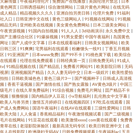
天麻传媒
|
午夜福利理伦片
|
免费国产在线播放
|
美国伦理片禁忌
|
日本
黄色网页
|
日韩诱惑福利
|
综合激情网站
|
三级片黄色片网站
|
在线无码
成人精品
|
精品视频久久久久
|
亚洲自拍另类日韩
|
伦理片免费
|
91福利
社入口
|
日韩亚洲中文在线
|
黄色三级网站人
|
91视频在线网站
|
91视频
精品无码
|
亚州欧美在线视频
|
美女黄色免费网站
|
日本三级美女网站
|
午夜资源视频
|
91国内自拍视频
|
91人人人
|
3d动画演示
|
永久免费中文
|
国产主播综合社区
|
91爆操视频
|
91男女爱爱
|
中国午夜福利
|
岛国黄色
网址
|
国产人成中文字幕
|
日本在线观看福利
|
日韩美女视频网站
|
欧美
日韩三区
|
91爽爽
|
宅男福利在线观看
|
粉嫩馒头一线91
|
丁香五月视频
区
|
91亚洲国产
|
日本www免费
|
国产99不卡
|
91桃色黄下载
|
欧美综合
在线观看
|
伦理在线免费观看
|
日韩经典第一页
|
日韩免费无码
|
91成人
tv
|
91精品视频在线
|
国产精品乱
|
免费看片网站91
|
欧美影院日韩
|
无码
视屏
|
亚洲视频国产精品
|
久久人妻无码中交
|
日本一级婬片
|
欧美性爱拍
拍拍
|
日韩欧美城色色
|
黄色三级片3一
|
国产视频种子
|
日韩成人高清视
频
|
香蕉干逼视频
|
国产激情在线
|
国产熟女露脸
|
AV黄色3级片
|
中国三
级毛片
|
在线久草免费福利
|
91综合视频
|
免费毛片网址
|
囯产精品不卡
视频
|
狠撸狠操
|
国内精品伊人豆花
|
小x导航福利
|
乱伦熟女中文字幕
|
欧美人与兽另类
|
激情五月婷婷日
|
在线视频四区
|
97吃瓜在线观看
|
国
产成人免费网站
|
国语午夜福利
|
在线AV在线观看
|
三级性爱网站
|
日韩
欧美大陆
|
人人肏逼
|
香蕉精品福利
|
午夜激情视频试看
|
国产二级视频
|
毛片在线网站
|
91豆花在线观看
|
欧美激情xxxx
|
com黄在线观看
|
免费青
青草在线
|
老湿影院体验区
|
最新高清无码专区
|
欧美日韩亚洲中文
|
成
年人在线影院
|
欧洲孕妇无码AV
|
日韩免费视频观看
|
午夜福利ac
|
五月