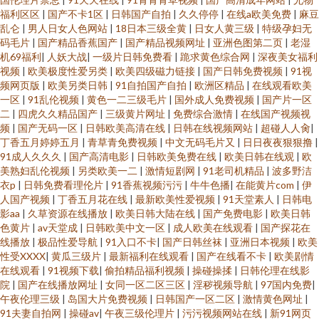
福利区区
|
国产不卡1区
|
日韩国产自拍
|
久久停停
|
在线a欧美免费
|
麻豆
乱仑
|
男人日女人色网站
|
18日本三级全黄
|
日女人黄三级
|
特级孕妇无
码毛片
|
国产精品香蕉国产
|
国产精品视频网址
|
亚洲色图第二页
|
老湿
机69福利
|
人妖大战
|
一级片日韩免费看
|
跪求黄色综合网
|
深夜美女福利
视频
|
欧美极度性爱另类
|
欧美四级磁力链接
|
国产日韩免费视频
|
91视
频网页版
|
欧美另类日韩
|
91自拍国产自拍
|
欧洲区精品
|
在线观看欧美
一区
|
91乱伦视频
|
黄色一二三级毛片
|
国外成人免费视频
|
国产片一区
二
|
四虎久久精品国产
|
三级黄片网址
|
免费综合激情
|
在线国产视频视
频
|
国产无码一区
|
日韩欧美高清在线
|
日韩在线视频网站
|
超碰人人肏
|
丁香五月婷婷五月
|
青草青免费视频
|
中文无码毛片又
|
日日夜夜狠狠撸
|
91成人久久久
|
国产高清电影
|
日韩欧美免费在线
|
欧美日韩在线观
|
欧
美熟妇乱伦视频
|
另类欧美一二
|
激情短剧网
|
91老司机精品
|
波多野洁
衣p
|
日韩免费看理伦片
|
91香蕉视频污污
|
牛牛色播
|
在能黄片com
|
伊
人国产视频
|
丁香五月花在线
|
最新欧美性爱视频
|
91天堂素人
|
日韩电
影aa
|
久草资源在线播放
|
欧美日韩大陆在线
|
国产免费电影
|
欧美日韩
色黄片
|
av天堂成
|
日韩欧美中文一区
|
成人欧美在线观看
|
国产探花在
线播放
|
极品性爱导航
|
91入口不卡
|
国产日韩丝袜
|
亚洲日本视频
|
欧美
性受XXXX
|
黄瓜三级片
|
最新福利在线观看
|
国产在线看不卡
|
欧美剧情
在线观看
|
91视频下载
|
偷拍精品福利视频
|
操碰操揉
|
日韩伦理在线影
院
|
国产在线播放网址
|
女同一区二区三区
|
淫秽视频导航
|
97国内免费
|
午夜伦理三级
|
岛国大片免费视频
|
日韩国产一区二区
|
激情黄色网址
|
91夫妻自拍网
|
操碰av
|
午夜三级伦理片
|
污污视频网站在线
|
新91网页