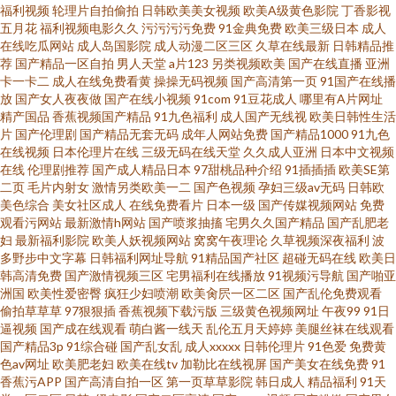
福利视频
轮理片自拍偷拍
日韩欧美美女视频
欧美A级黄色影院
丁香影视
费 人人干国产 成人小网站 影音先锋最新A片网 老牛福利资源网 91精品在线
五月花
福利视频电影久久
污污污污免费
91金典免费
欧美三级日本
成人
在线吃瓜网站
成人岛国影院
成人动漫二区三区
久草在线最新
日韩精品推
观看免费视频 www91看片 中文八区2页 国产91aV福利电影 无码砖区 精品久
荐
国产精品一区自拍
男人天堂
a片123
另类视频欧美
国产在线直播
亚洲
卡一卡二
成人在线免费看黄
操操无码视频
国产高清第一页
91国产在线播
放
国产女人夜夜做
国产在线小视频
91com
91豆花成人
哪里有A片网址
久一 91论坛在线观看 狼人干亚洲色图 久操久热 91爱爱情色视频 国产区第二
精产国品
香蕉视频国产精品
91九色福利
成人国产无线视
欧美日韩性生活
片
国产伦理剧
国产精品无套无码
成年人网站免费
国产精品1000
91九色
页 一区一二一区一二一 国产成人免费福利 五月天性视频 av网站在线不卡了
在线视频
日本伦理片在线
三级无码在线天堂
久久成人亚洲
日本中文视频
在线
伦理剧推荐
国产成人精品日本
97甜桃品种介绍
91插插插
欧美SE第
二页
毛片内射女
激情另类欧美一二
国产色视频
孕妇三级av无码
日韩欧
欧亚A片 91视频色 久热服务AV 91官网视频在线播放 狠狠肏艹 影音先锋秋霞
美色综合
美女社区成人
在线免费看片
日本一级
国产传媒视频网站
免费
观看污网站
最新激情h网站
国产喷浆抽搐
宅男久久国产精品
国产乱肥老
电影 韩国色片妈妈12 伊人久久五月天堂 99青草婷婷视频 亚洲先锋AV无码高
妇
最新福利影院
欧美人妖视频网站
窝窝午夜理论
久草视频深夜福利
波
多野步中文字幕
日韩福利网址导航
91精品国产社区
超碰无码在线
欧美日
韩高清免费
国产激情视频三区
宅男福利在线播放
91视频污导航
国产啪亚
清 先锋资源欧美 影音先锋一区资源av 久久精品99久久清纯 伦理片免费在线
洲国
欧美性爱密臀
疯狂少妇喷潮
欧美肏屄一区二区
国产乱伦免费观看
偷拍草草草
97狠狠插
香蕉视频下载污版
三级黄色视频网址
午夜99
91日
观看 超碰激情97五月天 午夜成人黑料福利 wwwcom色色 日韩成人网址 91熟
逼视频
国产成在线观看
萌白酱一线天
乱伦五月天婷婷
美腿丝袜在线观看
国产精品3p
91综合碰
国产乱女乱
成人xxxxx
日韩伦理片
91色爱
免费黄
色av网址
欧美肥老妇
欧美在线tv
加勒比在线视屏
国产美女在线免费
91
女视频播放 男人的天堂日日夜夜 91色情
香蕉污APP
国产高清自拍一区
第一页草草影院
韩日成人
精品福利
91天