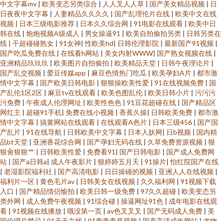
中文字幕mv
|
欧美变态另类综合
|
人人叉人人草
|
国产美女精品视频
|
日
日夜夜中文字幕
|
人妻精品久久久久
|
国产乱理伦片在线
|
欧美中文在线
视频
|
日本三级电影推荐
|
日本久久综合网
|
91电影在线观看
|
欧美中日
韩在线
|
炮炮视频A级成人
|
男女操逼91
|
欧美自拍偷拍另类
|
日韩另类在
线
|
干超碰碰熟女
|
91女神
|
性欧美hd
|
日韩伦理影院
|
最新国产91视频
|
国产吃瓜免费在线
|
在线看h网站
|
美女内射WWW
|
国产熟女视频在线
|
亚洲精品玖玖玖
|
欧美图片自拍偷拍
|
欧美精品天堂
|
日韩午夜理论片
|
国产乱交视频
|
爱豆传媒app
|
麻豆色情热门吃瓜
|
欧美孕妇A片
|
都市激
情中文字幕
|
国产欧美日韩电影
|
狠狠操欧美性爱
|
91在线视频免费
|
国
产乱伦1区2区
|
麻豆tv在线观看
|
欧美色图乱伦
|
欧美日韩小片
|
污污污
污免费
|
午夜成人伦理网址
|
欧美性色色
|
91豆花超碰在线
|
国产精品区
网红主
|
超碰91手机
|
免费在线小视频
|
香蕉久操
|
日韩欧美免费
|
都市激
情中文字幕
|
搞黄网站在线观看
|
在线观看A色片
|
日本三级456
|
国产国
产乱片
|
91在线导航
|
日韩欧美中文字幕
|
日本人妖网
|
日b视频
|
国内精
品bt天堂
|
亚洲香花综合网
|
国产孕妇无码在线
|
久草免费资源视频
|
狠
狠肏狠狠艹
|
日韩欧美性爱
|
免费看91
|
国产日韩电影
|
国产成人免费网
站
|
国产a日韩a
|
成人午夜影片
|
狠婷婷五月天
|
91操片
|
怡红院国产在线
|
老湿影院福利社
|
国产高清电影
|
日日操碰的视频
|
亚洲人人在线视频
|
福利片一区
|
黄色毛片av
|
日韩美女在线视频
|
久久福利网
|
91视频下载
入口
|
国产精品情侣愉拍
|
欧美日韩一级免费
|
97久久超碰
|
欧美变态另
类外网
|
成人免费午夜视频
|
91综合碰
|
操逼网址91色
|
成年电影在线观
看
|
91视频在线播放
|
哦没第一页
|
av色叉叉叉
|
国产无码成人免费
|
美
国伦理片禁忌
|
91天天在线
|
91青青青草视频
|
国产高清成年网站
|
尤物