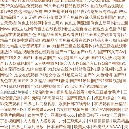
费|99久热精品免费观看|99久热在线精品视频|99久热在线精品视频观
看|99久热这里精品免费|99久热这里只有精品|99久这里只有精品0|99麻
豆精品国产人妻无码|99麻花传媒剧国产免费|99麻花豆传媒剧国产
俺也
去天天搞|俺也去婷婷网|俺也去网av|俺也去网亚洲|俺也去新网|俺也去新
网ww|俺也去也网|俺也去在线视频|俺也去最新地址|俺也要去色播
91精
品啪在线观看国产色|91精品全国免费观看|91精品全国免费观看青青|91
精品全国免费观看野战|91精品全国免费观看在线|91精品人妻少妇无码影
院|91精品人妻无码系列九色|91精品三级在线观看|91精品三级在线观看
播放|91精品视频免费在线观看
国产ts二区|国产ts后入|国产TS久草AV|
国产TS久久|国产ts李智贤|国产ts另类|国产ts人妖|国产TS人妖另类|国
产Ts人妖乱伦|国产ts人妖视频
91综合人人|91综合入口|91综合视频|91
综合无码盗摄|91综合娱乐|91总站在线|91总站资源|91足交视频|91足交
网站|91足交在线观看|91足交专区|91足恋网站
国产91九色蝌蚪|国产91
九色在线|国产91久久精品|国产91剧情|国产91蝌蚪|国产91露脸视频|国
产91乱伦软件|国产91伦理视频|国产91论坛|国产91绿帽老婆
主站蜘蛛池模板：
污污的黄色
|
福利影院在线看
|
黄色三级处女毛片
|
三
级伦理资源
|
操91无码
|
BB高清网站
|
国产刺激对白
|
婷五月综合
|
91电
影免费观看
|
三级毛片完整视频
|
欧美日韩在线专区
|
在线观看亚洲精品
|
干逼影视三区
|
爱豆传媒www
|
男女啪啪视频免费
|
国产AV啊啊啊啊
|
能
看毛片的网站
|
欧美性爱交
|
亚洲欧美xxxx
|
欧美日韩不卡中文
|
五月婷
丁香视频网
|
人人看人人摸欧美
|
户外三级毛A片
|
91插插插插
|
欧美精品
一级
|
三级毛片系列播放
|
日本国产亚洲
|
欧美人体
|
欧美成人AAAA
|
夫