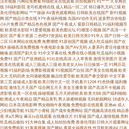
洁衣视频
污网站免费看
特级欧美在线观看
自拍视频91
91艹艹
久草网在
七月婷婷 婷婷丁香花一区 91人人妻人人藻 久草男人av天堂 天堂素人搭讪 91
线
18福利影院
老司机蜜桃在线
成人精品一区二区
韩日爆乳无码三级
欧
美伦理电影网站
艹艹操操
AV黄色观看网站
日韩欧美在线国产
新91视频
碰在线视频观看 国产ts人妖在线播放 日韩成人网 91剧场 东方成人Av片在线
网
国产精品分类在线
97午夜福利视频
岛国AV动作无码
波多野吉依电影
小h片免费
国产精品色色视屏
国产午夜成人
最新日韩精品
91福利视频导
航
欧美喷水影院
91爱爱视频
欧美色图论坛
91榴莲小视频
国产高清一卡
欧美色图41P 91美女玉足 福利导航网 欧美日韩在线一区不卡 91r热久久99 av
新区
国产看片资源
二色吧97资源站
欧美日韩另类0
91华人
国产日韩一区
二区
日本网站在线免费
免费潮喷
91原创国产视频
成人吃瓜福利
国产在
网站在线不卡了 人妻婷婷在线网观看 91成人黄色电影大全 成人77网站 色思
线9
操碰高清免费视频
午夜电影全集
国产AV无码
人妻系列
爱豆传媒倩女
幽魂
超清国产剧大全
91中文字幕在线
免费在线小视频
吃瓜福利小视频
免费91
国产日产亚洲精品
91社在线高清
人人草香蕉
激情另类图片
亚洲
思热在线国产的 91华人精品在线 导航福利精品 男女男女女女av 91海角社区
欧美在线观看
成人三级成人三级
欧美老女人bb
日日操第一页
91网豆花
视频
91福利剧场
免费影视观看
91视频国产自拍
国产美女在线视频
欧美
在线看 国产精品色色 日韩精品久久入口 91传煤成人 高清av无码福利 日韩精
又大
无码四虎
女同激吻视频
极品性爱导航
欧美国产拳交喷奶
中文字幕
第三页
超碰成人影视
欧美日韩中文一区
手机看片1204
91色快播
福利撸
影院
激情五月天国产
综合网五月天
美女主播青草
国产高清不卡视频
四
品不卡专区 香蕉久久东京热 91免费版在线观看 久草福利资源在线 午夜伦理
虎影视
欧美一区在线
操碰视频
五月天婷婷欧美
欧美大BB
国产福利啪啪
欧洲成人午夜精品
国产精品美乳
男人操蜜桃视频
无码射精网站
18成年人
电影 91视频国 国肏屄视频 欧美青娇喷水免费视频 91啦在线观看论坛 国产午
网站
日本高清电影网
男女啪啪午夜视频
免费电影在线观看
亚洲ab
成人
少妇视频导航
91国产小青蛙
国产成年免费网站
国产视频高清在线
精品香
蕉
求a片网址
麻豆tv在线观看
在线撸丝片
91草碰
国产成人激情视频
黑料
夜福利一区 婷婷色社区 97超碰大香蕉 久久免费毛片 午夜剧场青椒 91区块涩
吃瓜精品偷拍
91大神合集
成人拍拍拍免费
香港伦理剧
日韩大片观看网址
日韩免费电影
91羞羞视频
国产网站
青草全福视在线
性导航影视AV
日本