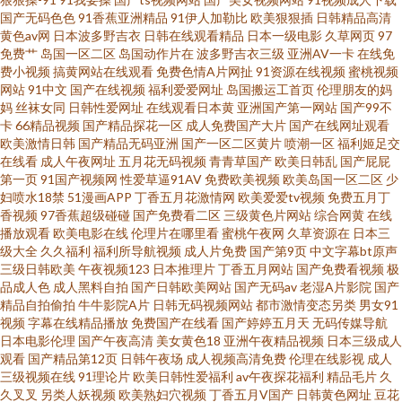
址二 日韩精品久久入口 俺去也狼人干 女同互插 色悠悠手机综合网 欧美一区
国产无码色色
91香蕉亚洲精品
91伊人加勒比
欧美狠狠插
日韩精品高清
黄色av网
日本波多野吉衣
日韩在线观看精品
日本一级电影
久草网页
97
免费艹
岛国一区二区
岛国动作片在
波多野吉衣三级
亚洲AV一卡
在线免
二区免费人妻 91tv在线 人妖系列伪娘视频网站 92福利在线 欧美日韩黄色一
费小视频
搞黄网站在线观看
免费色情A片网扯
91资源在线视频
蜜桃视频
网站
91中文
国产在线视频
福利爱爱网址
岛国搬运工首页
伦理朋友的妈
区二 91美女免费黑料 日韩无码高清一区 东京热伊人加勒比伊人 色网在线看
妈
丝袜女同
日韩性爱网址
在线观看日本黄
亚洲国产第一网站
国产99不
卡
66精品视频
国产精品探花一区
成人免费国产大片
国产在线网址观看
欧美激情日韩
国产精品无码亚洲
国产一区二区黄片
喷潮一区
福利姬足交
92伪娘黑料网 男女在床上神秘网站 玖玖爱伊人西瓜 91AV入口 婷婷色女网 国
在线看
成人午夜网址
五月花无码视频
青青草国产
欧美日韩乱
国产屁屁
第一页
91国产视频网
性爱草逼91AV
免费欧美视频
欧美岛国一区二区
少
产电影免费观看 自拍成人在线一区 91海角视频网站 国内AV在线 亚洲黄色电
妇喷水18禁
51漫画APP
丁香五月花激情网
欧美爱爱tv视频
免费五月丁
香视频
97香蕉超级碰碰
国产免费看二区
三级黄色片网站
综合网黄
在线
播放观看
欧美电影在线
伦理片在哪里看
蜜桃午夜网
久草资源在
日本三
影网站 丁香人妻五月 午夜成人手机视频 av高潮喷水一区二 成人播放在线 香
级大全
久久福利
福利所导航视频
成人片免费
国产第9页
中文字幕bt原声
三级日韩欧美
午夜视频123
日本推理片
丁香五月网站
国产免费看视频
极
蕉视频一区二区三区 国产不卡的视频 四虎一二一 91综合国产 蜜臀嫩屄 91秦
品成人色
成人黑料自拍
国产日韩欧美网站
国产无码av
老湿A片影院
国产
精品自拍偷拍
牛牛影院A片
日韩无码视频网站
都市激情变态另类
男女91
视频
字幕在线精品播放
免费国产在线看
国产婷婷五月天
无码传媒导航
先生在这播放 九九热视频欧美精品 91在线呦 日韩欧美1234 97伊人射欧色色
日本电影伦理
国产午夜高清
美女黄色18
亚洲午夜精品视频
日本三级成人
观看
国产精品第12页
日韩午夜场
成人视频高清免费
伦理在线影视
成人
日本加勒比A网 91国视频在线蜜桃 丝袜足交网站在线观看 ts伪娘在线观看免
三级视频在线
91理论片
欧美日韩性爱福利
av午夜探花福利
精品毛片
久
久叉叉
另类人妖视频
欧美熟妇穴视频
丁香五月V国产
日韩黄色网址
豆花