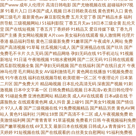
国产www
成年人伦理片
高清日韩电影
国产尤物视频在线
超碰福利97视
屏
91看片入口
日本国产成人视频
日本日韩欧美在线
黄色资料入口
黄色
网三级毛片
最新黄色av
麻豆影院免费
五月天堂丁香
国产精品水多
福利
所导航
三级视频网站J
51福利影院
丁香五月天av
18日本三级全黄
乱伦天
堂
国产在线短视频
丁香五月丁香婷婷
91精品又
爱豆传媒下载
丁香九月
国产主播
美女网站视频黄
A片com
美女福利在线观看
狼人激情网
伦理片
香港
极品福利导航
黄色三级最新免费
91嫩草国产
午夜成年人网站
免费
国产高清视频
91草莓
丝瓜视频污成人
国产亚洲视品在线
国产玖玖
国产
免费毛不卡片
久久无码
国产精品网络
孕妇无码在线
91手机论坛
91视频
新地址
91日逼
午夜啪视频
91啪水蜜桃网
国产二区无码
91日韩在线观看
西瓜影院视频全集
国产孕妇无码视频
国产在线福利
国产在线日皮片
午夜
神马伦理
毛片网站美女
AV福利激情毛片
黄色网在线播放
91视频免费在
线
91午夜在线
福利在线视频导航
欧美喷潮一区二区
午夜理论片
日本第
二片区
国产免费大片
精品呦视频
日本乱伦高清无码
深夜国产视频
91刺
激视频
日本中文字幕一区
日韩免费精品视频
日本高清v
欧美日韩伦理午
夜
91碰超免费
亚洲色图网站
精品欧美
成人AV在线观看
日本a级在线
干
露脸熟女
在线观看黄色网
成人抖音
爰上碰91
国产美女91视频
国产情侣
片
97人人看
国产三级视频在线
91免费视频精品
国产精品另类
黄色AV网
站人
黄色91福利社
污网址18禁
国产高清不卡二区
成人午夜视频免费
欧
美激情福利网
国产青青青草
91草逼视频
免费看片日韩
午夜视频福利免费
国产嫩草视频在线
69叉叉叉
最新日本在线视频
日韩成人a
青青操91
五月
天婷婷
91短视频在线
国产在线观看的
白丝美女自慰网站
91福利免费视