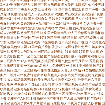
欧美性爱第1页 欧美色图21P 国产91黑丝 三级免费黄色大片 日韩欧美有码在
乱伦种子
美国伦理大片
国产二区在线观看
美女伦理视频
福利偷拍小视频
91社区国产
丁香五月天堂
欧美变态一区
国产综合在线观看
国产免费一级
线 欧美群交视频网 后入高跟美女 91资源网超碰 91免费福利导航 午夜伦理电
片
福利视频资源站
成人午夜在线观看
欧美图片在线观看
在线观看h视频
国产a级0
变性人妖
国产福利永久
日韩中文字幕观看
足交在线播放91
丁
香五月色网站
黄色3级抢网站
国产一区二区
日本一级婬片
久久免费手机
影av一区 福利导航国产91 超碰91人人 黄色91看片 91综合视频在线观看 91
视频
学生妹Av网站
亚洲人成免费网站
91大神自拍
福利片在线观看
国产
成人内射无码
激情五月极品婷婷
国产剧情精品
成人三级伦理免费
偷怕欧
豆花在线啪啪视频 亚洲东方aV色图 色色热99 海角社区福利专区 91影院 青青
美亚州图片
国产AV国产AV
97亚洲精华液
国内精自线
国产精品3级片
成
年女人视频
狠狠撸亚洲欧美
91操碰在线
国产高清精品二区
国产欧美在线
视频
欧美色综合网
91国产自拍偷拍
香蕉911
花蝴蝶看片免费
白丝美女免
草福利微拍 欧美日韩乱爱干B 国精第二页在线观看 国产伊人41p 日韩无码夜
费网站
欧美女人与动物交
国产精品无码电影
91插插库
97超碰大香蕉
户
外自慰影院
国产一区二区二区
国产偷窥盗摄视频
成人动漫网站观看
欧美
夜操 久久九七 日韩理论 91色 亚洲精品一区二区无码 欧美情色专区 婷婷五月
第一页夜夜
91成人精品视频
蜜桃爱爱视频
乱伦熟女五月天
91香蕉视
福
利在线视频直播
一区xxxxx
岛国大片免费视频
一道日本亚洲香蕉
国产91
高清精品
国产一区二区福利
伦理在线播放
人妻无码精品
91自拍在线观看
九一在线 国产91色在线 色色男人的天堂AV 亚国国产线路卡一 成人精品大片
国产一级片内射
夜夜骑青青草
欧美色图人妻
在线免费欧美视频
免费黄色
毛片
成人精品无码视频
欧美午夜极品
性欧美ⅩⅩⅩⅩ乱
欧美色色六月天
在线看 美女母亲黄色三级A片 国产精品传媒 影音先锋日本a片 亚洲瑟热 日韩
91影视网
午夜伦不卡
加勒比性爱网
青草国产在线视频
亚洲国产精品导航
欧美色淫
波多野结依电影
91狠狠撸
成人深夜电影
精品国产美女剃毛
加
勒比熟女
91碰在线
欧美裸模
萌白酱国产一区
美国一级AV
国产人在线成
另类综合 麻豆成人综合 加比勒av 超碰在线97伊人 91妞妞视频 91P社区入口
免费
免费黄色A片网址
微拍福利国产视频
国产人成无码视频
国产原创区
色花堂
在线免费黄A片
久草福利
乱伦家庭
成人午夜免费视频
人妖射精
国