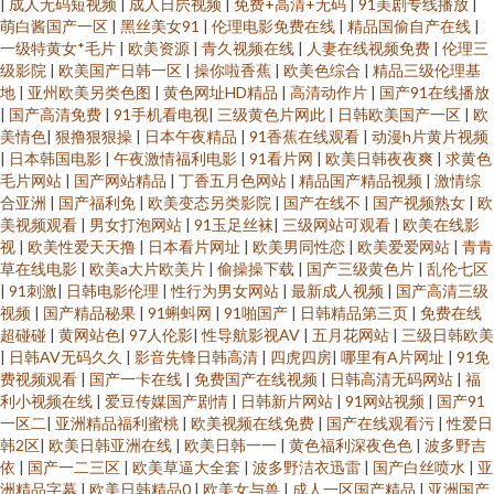
|
成人无码短视频
|
成人日屄视频
|
免费+高清+无码
|
91美剧专线播放
|
萌白酱国产一区
|
黑丝美女91
|
伦理电影免费在线
|
精品国偷自产在线
|
一级特黄女*毛片
|
欧美资源
|
青久视频在线
|
人妻在线视频免费
|
伦理三
级影院
|
欧美国产日韩一区
|
操你啦香蕉
|
欧美色综合
|
精品三级伦理基
地
|
亚州欧美另类色图
|
黄色网址HD精品
|
高清动作片
|
国产91在线播放
|
国产高清免费
|
91手机看电视
|
三级黄色片网此
|
日韩欧美国产一区
|
欧
美情色
|
狠撸狠狠操
|
日本午夜精品
|
91香蕉在线观看
|
动漫h片黄片视频
|
日本韩国电影
|
午夜激情福利电影
|
91看片网
|
欧美日韩夜夜爽
|
求黄色
毛片网站
|
国产网站精品
|
丁香五月色网站
|
精品国产精品视频
|
激情综
合亚洲
|
国产福利免
|
欧美变态另类影院
|
国产在线不
|
国产视频熟女
|
欧
美视频观看
|
男女打泡网站
|
91玉足丝袜
|
三级网站可观看
|
欧美在线影
视
|
欧美性爱天天撸
|
日本看片网址
|
欧美男同性恋
|
欧美爱爱网站
|
青青
草在线电影
|
欧美a大片欧美片
|
偷操操下载
|
国产三级黄色片
|
乱伦七区
|
91刺激
|
日韩电影伦理
|
性行为男女网站
|
最新成人视频
|
国产高清三级
视频
|
国产精品秘果
|
91蝌蚪网
|
91啪国产
|
日韩精品第三页
|
免费在线
超碰碰
|
黄网站色
|
97人伦影
|
性导航影视AV
|
五月花网站
|
三级日韩欧美
|
日韩AV无码久久
|
影音先锋日韩高清
|
四虎四房
|
哪里有A片网址
|
91免
费视频观看
|
国产一卡在线
|
免费国产在线视频
|
日韩高清无码网站
|
福
利小视频在线
|
爱豆传媒国产剧情
|
日韩新片网站
|
91网站视频
|
国产91
一区二
|
亚洲精品福利蜜桃
|
欧美视频在线免费
|
国产在线观看污
|
性爱日
韩2区
|
欧美日韩亚洲在线
|
欧美日韩一一
|
黄色福利深夜色色
|
波多野吉
依
|
国产一二三区
|
欧美草逼大全套
|
波多野洁衣迅雷
|
国产白丝喷水
|
亚
洲精品字幕
|
欧美日韩精品0
|
欧美女与兽
|
成人一区国产精品
|
亚洲国产