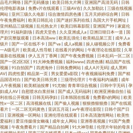
品毛片网络
|
国产无码播放
|
欧美日韩大片网
|
亚洲国产高清无码
|
日韩
伦理电影表妹
|
免费v片在线观看
|
三级AV在
|
久久加勒比
|
三级在线视频
网站
|
亚州三级久久电影
|
综合激情四房色播
|
五月天婷婷综合网
|
日韩
午夜免费福利
|
欧美日韩乱论
|
国产迷奸系列在线
|
岛国大片手机网址
|
亚州精品三级视频
|
乱伦熟女片
|
欧美曰韩幕影院
|
亚洲国产99
|
家庭伦
理片
|
91福利剧场
|
四虎天堂色
|
久久亚洲成人a
|
亞洲日韓日本一道
|
国
产剧完整版观看
|
日本高清ww
|
欧美乱强伦
|
欧美精品第三页
|
成年人a
级片
|
国产一区在线不卡
|
国产va
|
成人a视频
|
操人碰视频公开
|
免费看
一A级毛片
|
欧美成人性导航
|
在线看片的网站
|
午夜理论在线影院
|
久草
最新在线视频
|
伊人五月丁香网
|
国产午夜免费视频
|
日本乱码一区二区
|
国产一区2区3区
|
91大神免费视频
|
福利www
|
四虎色播
|
精品国产在线
视频
|
91自拍国产
|
四虎海外
|
日韩免费网站
|
成人A片无码
|
成人黑料
AV
|
四虎性爱
|
精品第一页
|
男女爱爱a影院
|
午夜视频福利免费
|
国产精
品国语对白
|
国产欧美日韩另类
|
三级理伦理片
|
午夜福利内涵图
|
成年
人午夜视频
|
欧美精油按摩
|
91尤物
|
青青草综合视频
|
日韩中字无码
|
孕
妇成人AV
|
自慰喷水白浆丝袜
|
国产成人无码福利
|
欧洲亚洲偷自拍
|
福
利在线公开视频
|
日韩无码孕妇
|
日本韩国在线看
|
免费看h的网站
|
欧美
性x一区二区
|
高清视频在线
|
国产偷人视频
|
狠狠擼狠狠擼
|
国产在线观
看片
|
一区二区无码黄色
|
亚训五月花
|
av午夜理论影院
|
日韩个国产日
日
|
亚洲视频一区网站
|
亚洲伦理在线观看
|
日本高清激情网站
|
欧美性
爱福利
|
爱豆传媒倩女幽魂
|
成年女人网站
|
亚洲香蕉视频
|
91国产免费
视频
|
午夜免费看片
|
国产精品自拍网
|
91大神导航
|
伦理片年轻的母亲
|
在线网址无吗
|
国产三区在线观看
|
日本一级aaa
|
国产免费福利
|
亚洲性