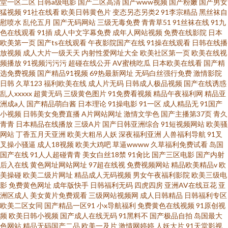
堂一区二区
日韩a级电影
国产二区高清
国产www视频
国产粉嫩
国产男女
猛视频
91社在线看
欧美日韩黄色片
变态另态另类2
91李宗精品
黑丝袜自
慰喷水
乱伦五月
国产无码网站
三级无毒免费
青青草51
91丝袜在线
91九
色在线观看
91插
成人中文字幕免费
成年人网站视频
免费在线影院
日本
欧美第一页
国产ts在线观看
午夜影院国产在线
91操在线观看
日韩在线播
放视频
成人大片一级天天
内射性爱网址大全
欧美社区第一页
欧美在线视
频播放
91视频污污污
超碰在线公开
AV蜜桃吃瓜
日本欧美在线看
国产精
选免费视频
国产精品91视频
69热最新网址
无码白丝强行免费
激情影院
日韩
久草123
福利欧美在线
成人片无码
日韩成人极品视频
国产在线诱惑
乱人xxxxx
超黄无码
三级黄色图片
91免费看视频
精品午夜福利网
精品亚
洲成a人
国产精品萌白酱
日本理论
91操电影
91一区
成人精品无
91国产
小视频
日韩美女免费直播
A片网站网址
激情文学色
国产主播第37页
青久
青青
日本精品在线播放
三级A片
国产日韩亚洲综合
91短视频网站
欧美骚
网站
丁香五月天亚洲
欧美大粗吊人妖
深夜福利亚洲
人兽福利导航
91叉
叉操小骚逼
成人18视频
欧美大鸡吧
草逼wwww
久草福利免费试看
岛国
国产在线
91人人超碰青青
美女白丝18禁
91肏比
国产三区电影
国产内射
后入在线
黄色网址网站网址
97超在线视
免费视频网站
精品欧美精品v
欧
美操碰
欧美二级片网址
精品成人无码视频
男女午夜福利影院
欧美三级电
影
免费黄色网址
成年版快手
日韩福利无码
四虎四房
亚洲AV在线豆花
亚
洲区成人
美女黄片免费观看
三级网站视频网
成人日韩精品
日韩福利专区
欧美二区女同
国产精品一区91
小x导航福利
免费黄色在线视频
91原创视
频
欧美日韩小视频
国产成人在线无码
91黑料不
国产极品自拍
岛国最大
色网站
精品无码国产二品
欧美一及片
激情网婷婷
人妖大片
91天堂影视