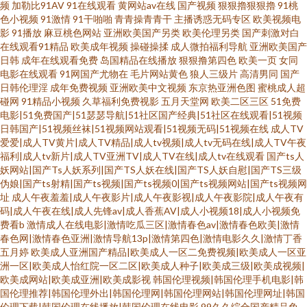
频
加勒比91AV
91在线观看
黄网站av在线
国产视频
狠狠擼狠狠擼
91桃
色小视频
91激情
91干啪啪
青青操青青干
主播诱惑无码专区
欧美视频电
影
91播放
麻豆桃色网站
亚洲欧美国产另类
欧美伦理另类
国产刺激对白
在线观看91精品
欧美成年视频
操碰操揉
成人微拍福利导航
亚洲欧美国产
日韩
成年在线观看免费
岛国精品在线播放
狠狠撸第四色
欧美一页
女同
电影在线观看
91网国产尤物在
毛片网站黄色
狼人三级片
高清男同
国产
日韩伦理淫
成年免费视频
亚洲欧美中文视频
东京热亚洲色图
蜜桃成人超
碰网
91精品小视频
久草福利免费视影
五月天堂网
欧美二区三区
51免费
电影|51免费国产|51瑟瑟导航|51社区国产经典|51社区在线观看|51视频
日韩国产|51视频丝袜|51视频网站观看|51视频无码|51视频在线
成人TV
爱爱|成人TV黄片|成人TV精品|成人tv视频|成人tv无码在线|成人TV午夜
福利|成人tv新片|成人TV亚洲TV|成人TV在线|成人tv在线观看
国产ts人
妖网站|国产Ts人妖系列|国产TS人妖在线|国产TS人妖自慰|国产TS三级
伪娘|国产ts射精|国产ts视频|国产ts视频0|国产ts视频网站|国产ts视频网
址
成人午夜羞羞|成人午夜影片|成人午夜影视|成人午夜影院|成人午夜有
码|成人午夜在线|成人先锋av|成人香蕉AV|成人小视频18|成人小视频免
费看b
激情成人在线电影|激情吃瓜三区|激情春色av|激情春色欧美|激情
春色网|激情春色亚洲|激情导航13p|激情第四色|激情电影久久|激情丁香
五月婷
欧美成人亚洲国产精品|欧美成人一区二免费视频|欧美成人一区亚
洲一区|欧美成人怡红院一区二区|欧美成人种子|欧美成三级|欧美成视频|
欧美成网站|欧美成亚洲|欧美成影视
韩国伦理视频|韩国伦理手机电影|韩
国伦理推荐|韩国伦理外出|韩国伦理网|韩国伦理网站|韩国伦理网址|韩国
伦理下载|韩国伦理在线播放|韩国伦理在线电影
99久久综合国产精品免